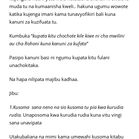
muda tu na kumaanisha kweli.. hakuna ugumu wowote
katika kujenga imani kama tunavyofikiri bali kuna
kanuni za kuzifuata tu.
Kumbuka “
kupata kitu chochote kile kiwe ni cha mwilini
au cha Rohoni kuna kanuni za kufata”
Pasipo kanuni basi ni ngumu kupata kitu fulani
unachokitaka.
Na hapa nilipata majibu kadhaa.
Jibu:
1.Kusoma sana neno na sio kusoma tu pia kwa kurudia
rudia.
Unaposoma kwa kurudia rudia kuna vitu vingi
sana unavipata
Utakubaliana na mimi kama umewahi kusoma kitabu