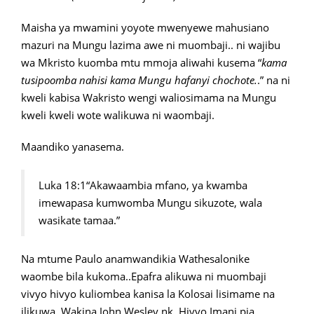
Maisha ya mwamini yoyote mwenyewe mahusiano
mazuri na Mungu lazima awe ni muombaji.. ni wajibu
wa Mkristo kuomba mtu mmoja aliwahi kusema “
kama
tusipoomba nahisi kama Mungu hafanyi chochote.
.” na ni
kweli kabisa Wakristo wengi waliosimama na Mungu
kweli kweli wote walikuwa ni waombaji.
Maandiko yanasema.
Luka 18:1“Akawaambia mfano, ya kwamba
imewapasa kumwomba Mungu sikuzote, wala
wasikate tamaa.”
Na mtume Paulo anamwandikia Wathesalonike
waombe bila kukoma..Epafra alikuwa ni muombaji
vivyo hivyo kuliombea kanisa la Kolosai lisimame na
ilikuwa. Wakina John Wesley nk. Hivyo Imani pia