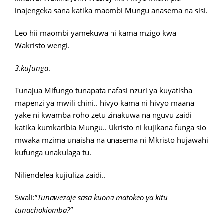
inajengeka sana katika maombi Mungu anasema na sisi.
Leo hii maombi yamekuwa ni kama mzigo kwa
Wakristo wengi.
3.kufunga
.
Tunajua Mifungo tunapata nafasi nzuri ya kuyatisha
mapenzi ya mwili chini.. hivyo kama ni hivyo maana
yake ni kwamba roho zetu zinakuwa na nguvu zaidi
katika kumkaribia Mungu.. Ukristo ni kujikana funga sio
mwaka mzima unaisha na unasema ni Mkristo hujawahi
kufunga unakulaga tu.
Niliendelea kujiuliza zaidi..
Swali:”
Tunawezaje sasa kuona matokeo ya kitu
tunachokiomba?”