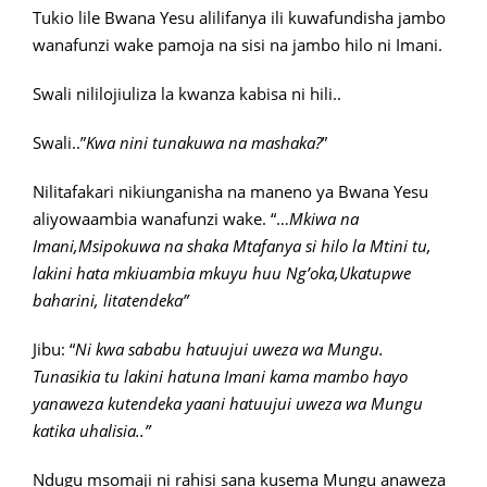
Tukio lile Bwana Yesu alilifanya ili kuwafundisha jambo
wanafunzi wake pamoja na sisi na jambo hilo ni Imani.
Swali nililojiuliza la kwanza kabisa ni hili..
Swali..”
Kwa nini tunakuwa na mashaka?
”
Nilitafakari nikiunganisha na maneno ya Bwana Yesu
aliyowaambia wanafunzi wake. “…
Mkiwa na
Imani,Msipokuwa na shaka Mtafanya si hilo la Mtini tu,
lakini hata mkiuambia mkuyu huu Ng’oka,Ukatupwe
baharini, litatendeka”
Jibu: “
Ni kwa sababu hatuujui uweza wa Mungu.
Tunasikia tu lakini hatuna Imani kama mambo hayo
yanaweza kutendeka yaani hatuujui uweza wa Mungu
katika uhalisia..”
Ndugu msomaji ni rahisi sana kusema Mungu anaweza