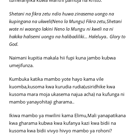
tumefanyika kuwa Warithi pamoja na Kristo.
Shetani na fikra zetu ndio huwa zinasema uongo na
kupingana na ukweli(Neno la Mungu) Fikra zetu,Shetani
wote ni waongo lakini Neno la Mungu ni kweli na ni
hakika halisemi uongo na halibadiliki… Haleluya.. Glory to
God.
Naimani kupitia makala hii fupi kuna jambo kubwa
umejifunza.
Kumbuka katika mambo yote hayo kama vile
kuomba,kusoma kwa kurudia rudia(usiridhike kwa
kusoma mara moja ukasema najua acha) na kufunga ni
mambo yanayohitaji gharama..
Ikiwa mambo ya mwilini kama Elimu,Mali yanapatikana
kwa gharama kubwa kwa kufanya kazi kwa bidii na
kusoma kwa bidii vivyo hivyo mambo ya rohoni?