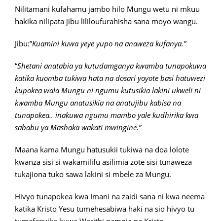
Nilitamani kufahamu jambo hilo Mungu wetu ni mkuu
hakika nilipata jibu lililoufurahisha sana moyo wangu.
Jibu:”
Kuamini kuwa yeye yupo na anaweza kufanya.”
“
Shetani anatabia ya kutudamganya kwamba tunapokuwa
katika kuomba tukiwa hata na dosari yoyote basi hatuwezi
kupokea wala Mungu ni ngumu kutusikia lakini ukweli ni
kwamba Mungu anatusikia na anatujibu kabisa na
tunapokea.. inakuwa ngumu mambo yale kudhirika kwa
sababu ya Mashaka wakati mwingine.”
Maana kama Mungu hatusukii tukiwa na doa lolote
kwanza sisi si wakamilifu asilimia zote sisi tunaweza
tukajiona tuko sawa lakini si mbele za Mungu.
Hivyo tunapokea kwa Imani na zaidi sana ni kwa neema
katika Kristo Yesu tumehesabiwa haki na sio hivyo tu