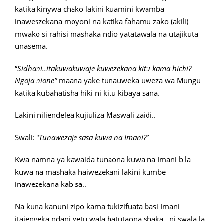
katika kinywa chako lakini kuamini kwamba
inaweszekana moyoni na katika fahamu zako (akili)
mwako si rahisi mashaka ndio yatatawala na utajikuta
unasema.
“
Sidhani..itakuwakuwaje kuwezekana kitu kama hichi?
Ngoja nione”
maana yake tunauweka uweza wa Mungu
katika kubahatisha hiki ni kitu kibaya sana.
Lakini niliendelea kujiuliza Maswali zaidi..
Swali: “
Tunawezaje sasa kuwa na Imani?”
Kwa namna ya kawaida tunaona kuwa na Imani bila
kuwa na mashaka haiwezekani lakini kumbe
inawezekana kabisa..
Na kuna kanuni zipo kama tukizifuata basi Imani
itajengeka ndani yetu wala hatutaona shaka.. ni swala la