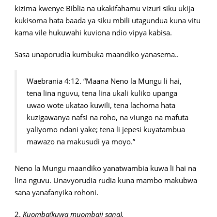
kizima kwenye Biblia na ukakifahamu vizuri siku ukija
kukisoma hata baada ya siku mbili utagundua kuna vitu
kama vile hukuwahi kuviona ndio vipya kabisa.
Sasa unaporudia kumbuka maandiko yanasema..
Waebrania 4:12. “Maana Neno la Mungu li hai,
tena lina nguvu, tena lina ukali kuliko upanga
uwao wote ukatao kuwili, tena lachoma hata
kuzigawanya nafsi na roho, na viungo na mafuta
yaliyomo ndani yake; tena li jepesi kuyatambua
mawazo na makusudi ya moyo.”
Neno la Mungu maandiko yanatwambia kuwa li hai na
lina nguvu. Unavyorudia rudia kuna mambo makubwa
sana yanafanyika rohoni.
2.
Kuomba(kuwa muombaji sana).