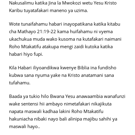
Nakusalimu katika Jina la Mwokozi wetu Yesu Kristo
Karibu tuyatafakari maneno ya uzima.
Wote tunaifahamu habari inayopatikana katika kitabu
cha Mathayo 21:19-22 kama huifahamu ni vyema
ukachukua muda wako kusoma na kutafakari naimani
Roho Mtakatifu atakupa mengi zaidi kutoka katika
habari hiyo fupi.
Kila Habari iliyoandikwa kwenye Biblia ina fundisho
kubwa sana nyuma yake na Kristo anatamani sana
tufahamu.
Baada ya tukio hilo Bwana Yesu anawaambia wanafunzi
wake sentensi hii ambayo nimetafakari nikajikuta
napata maswali kadhaa lakini Roho Mtakatifu
hakuniacha nibaki nayo bali alinipa majibu sahihi ya
maswali hayo..