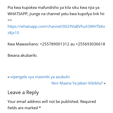
Pia kwa kupokea mafundisho ya kila siku kwa njia ya
WHATSAPP, jiunge na channel yetu kwa kupofya link hii
>>
https://whatsapp.com/channel/0029VaBVhuA3WHTbKo
z8jx10
Kwa Mawasiliano: +255789001312 au +255693036618
Bwana akubariki.
«
vipengele vya maombi ya asubuhi
Nini Maana Ya Jabari Kibiblia?
»
Leave a Reply
Your email address will not be published.
Required
fields are marked
*