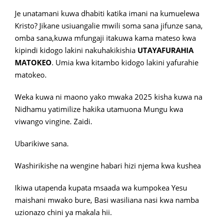
Je unatamani kuwa dhabiti katika imani na kumuelewa
Kristo? Jikane usiuangalie mwili soma sana jifunze sana,
omba sana,kuwa mfungaji itakuwa kama mateso kwa
kipindi kidogo lakini nakuhakikishia
UTAYAFURAHIA
MATOKEO
. Umia kwa kitambo kidogo lakini yafurahie
matokeo.
Weka kuwa ni maono yako mwaka 2025 kisha kuwa na
Nidhamu yatimilize hakika utamuona Mungu kwa
viwango vingine. Zaidi.
Ubarikiwe sana.
Washirikishe na wengine habari hizi njema kwa kushea
Ikiwa utapenda kupata msaada wa kumpokea Yesu
maishani mwako bure, Basi wasiliana nasi kwa namba
uzionazo chini ya makala hii.