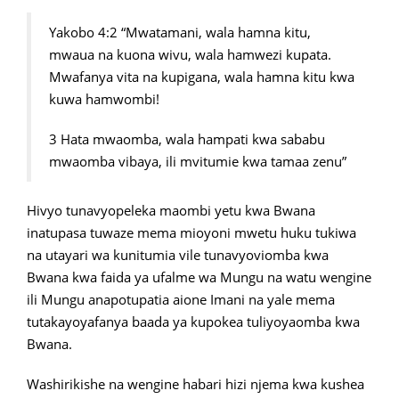
Yakobo 4:2 “Mwatamani, wala hamna kitu,
mwaua na kuona wivu, wala hamwezi kupata.
Mwafanya vita na kupigana, wala hamna kitu kwa
kuwa hamwombi!
3 Hata mwaomba, wala hampati kwa sababu
mwaomba vibaya, ili mvitumie kwa tamaa zenu”
Hivyo tunavyopeleka maombi yetu kwa Bwana
inatupasa tuwaze mema mioyoni mwetu huku tukiwa
na utayari wa kunitumia vile tunavyoviomba kwa
Bwana kwa faida ya ufalme wa Mungu na watu wengine
ili Mungu anapotupatia aione Imani na yale mema
tutakayoyafanya baada ya kupokea tuliyoyaomba kwa
Bwana.
Washirikishe na wengine habari hizi njema kwa kushea