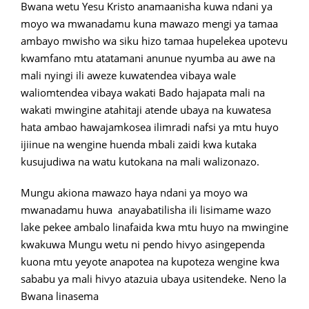
Bwana wetu Yesu Kristo anamaanisha kuwa ndani ya
moyo wa mwanadamu kuna mawazo mengi ya tamaa
ambayo mwisho wa siku hizo tamaa hupelekea upotevu
kwamfano mtu atatamani anunue nyumba au awe na
mali nyingi ili aweze kuwatendea vibaya wale
waliomtendea vibaya wakati Bado hajapata mali na
wakati mwingine atahitaji atende ubaya na kuwatesa
hata ambao hawajamkosea ilimradi nafsi ya mtu huyo
ijiinue na wengine huenda mbali zaidi kwa kutaka
kusujudiwa na watu kutokana na mali walizonazo.
Mungu akiona mawazo haya ndani ya moyo wa
mwanadamu huwa anayabatilisha ili lisimame wazo
lake pekee ambalo linafaida kwa mtu huyo na mwingine
kwakuwa Mungu wetu ni pendo hivyo asingependa
kuona mtu yeyote anapotea na kupoteza wengine kwa
sababu ya mali hivyo atazuia ubaya usitendeke. Neno la
Bwana linasema