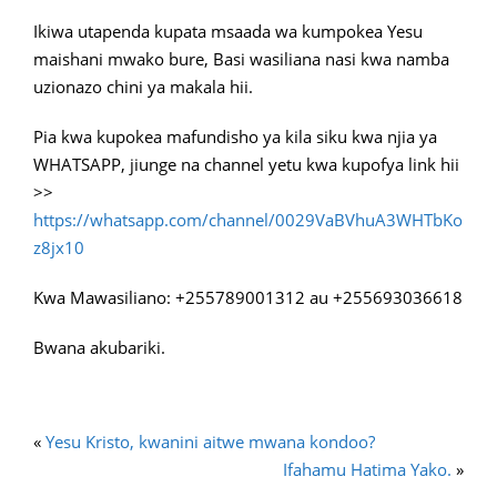
Ikiwa utapenda kupata msaada wa kumpokea Yesu
maishani mwako bure, Basi wasiliana nasi kwa namba
uzionazo chini ya makala hii.
Pia kwa kupokea mafundisho ya kila siku kwa njia ya
WHATSAPP, jiunge na channel yetu kwa kupofya link hii
>>
https://whatsapp.com/channel/0029VaBVhuA3WHTbKo
z8jx10
Kwa Mawasiliano: +255789001312 au +255693036618
Bwana akubariki.
«
Yesu Kristo, kwanini aitwe mwana kondoo?
Ifahamu Hatima Yako.
»