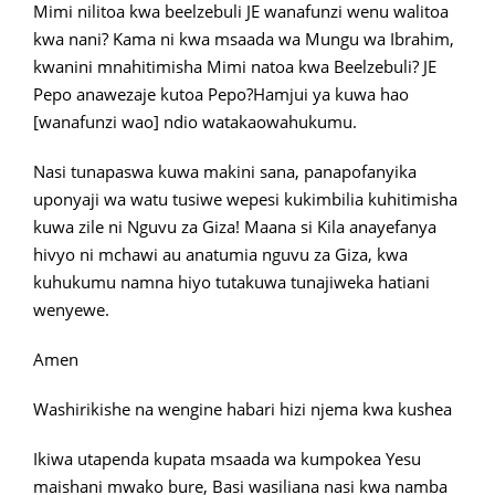
Mimi nilitoa kwa beelzebuli JE wanafunzi wenu walitoa
kwa nani? Kama ni kwa msaada wa Mungu wa Ibrahim,
kwanini mnahitimisha Mimi natoa kwa Beelzebuli? JE
Pepo anawezaje kutoa Pepo?Hamjui ya kuwa hao
[wanafunzi wao] ndio watakaowahukumu.
Nasi tunapaswa kuwa makini sana, panapofanyika
uponyaji wa watu tusiwe wepesi kukimbilia kuhitimisha
kuwa zile ni Nguvu za Giza! Maana si Kila anayefanya
hivyo ni mchawi au anatumia nguvu za Giza, kwa
kuhukumu namna hiyo tutakuwa tunajiweka hatiani
wenyewe.
Amen
Washirikishe na wengine habari hizi njema kwa kushea
Ikiwa utapenda kupata msaada wa kumpokea Yesu
maishani mwako bure, Basi wasiliana nasi kwa namba