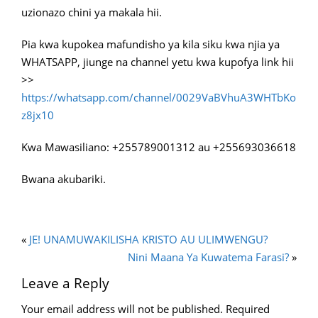
uzionazo chini ya makala hii.
Pia kwa kupokea mafundisho ya kila siku kwa njia ya
WHATSAPP, jiunge na channel yetu kwa kupofya link hii
>>
https://whatsapp.com/channel/0029VaBVhuA3WHTbKo
z8jx10
Kwa Mawasiliano: +255789001312 au +255693036618
Bwana akubariki.
«
JE! UNAMUWAKILISHA KRISTO AU ULIMWENGU?
Nini Maana Ya Kuwatema Farasi?
»
Leave a Reply
Your email address will not be published.
Required