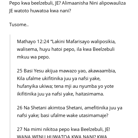
Pepo kwa beelzebuli, JE? Alimaanisha Nini alipowauliza
JE watoto huwatoa kwa nani?
Tusome..
Mathayo 12:24 “Lakini Mafarisayo waliposikia,
walisema, huyu hatoi pepo, ila kwa Beelzebuli
mkuu wa pepo.
25 Basi Yesu akijua mawazo yao, akawaambia,
Kila ufalme ukifitinika juu ya nafsi yake,
hufanyika ukiwa; tena mji au nyumba yo yote
ikifitinika juu ya nafsi yake, haitasimama.
26 Na Shetani akimtoa Shetani, amefitinika juu ya
nafsi yake; basi ufalme wake utasimamaje?
27 Na mimi nikitoa pepo kwa Beelzebuli, JE!
WANA WENU HUWATOA KWA NANI? KWA