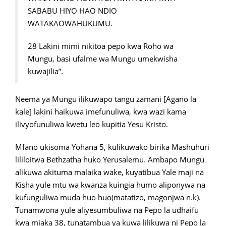
SABABU HIYO HAO NDIO
WATAKAOWAHUKUMU.
28 Lakini mimi nikitoa pepo kwa Roho wa
Mungu, basi ufalme wa Mungu umekwisha
kuwajilia”.
Neema ya Mungu ilikuwapo tangu zamani [Agano la
kale] lakini haikuwa imefunuliwa, kwa wazi kama
ilivyofunuliwa kwetu leo kupitia Yesu Kristo.
Mfano ukisoma Yohana 5, kulikuwako birika Mashuhuri
lililoitwa Bethzatha huko Yerusalemu. Ambapo Mungu
alikuwa akituma malaika wake, kuyatibua Yale maji na
Kisha yule mtu wa kwanza kuingia humo aliponywa na
kufunguliwa muda huo huo(matatizo, magonjwa n.k).
Tunamwona yule aliyesumbuliwa na Pepo la udhaifu
kwa miaka 38, tunatambua ya kuwa lilikuwa ni Pepo la