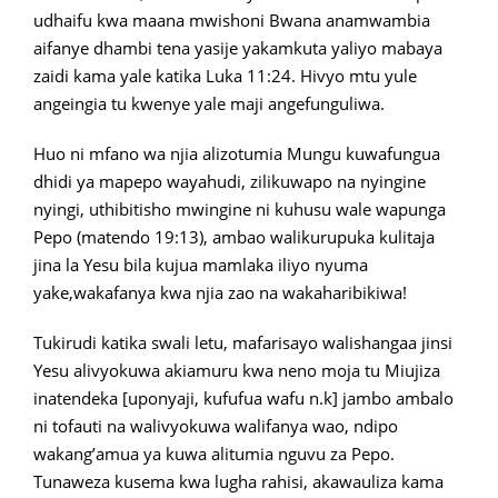
udhaifu kwa maana mwishoni Bwana anamwambia
aifanye dhambi tena yasije yakamkuta yaliyo mabaya
zaidi kama yale katika Luka 11:24. Hivyo mtu yule
angeingia tu kwenye yale maji angefunguliwa.
Huo ni mfano wa njia alizotumia Mungu kuwafungua
dhidi ya mapepo wayahudi, zilikuwapo na nyingine
nyingi, uthibitisho mwingine ni kuhusu wale wapunga
Pepo (matendo 19:13), ambao walikurupuka kulitaja
jina la Yesu bila kujua mamlaka iliyo nyuma
yake,wakafanya kwa njia zao na wakaharibikiwa!
Tukirudi katika swali letu, mafarisayo walishangaa jinsi
Yesu alivyokuwa akiamuru kwa neno moja tu Miujiza
inatendeka [uponyaji, kufufua wafu n.k] jambo ambalo
ni tofauti na walivyokuwa walifanya wao, ndipo
wakang’amua ya kuwa alitumia nguvu za Pepo.
Tunaweza kusema kwa lugha rahisi, akawauliza kama