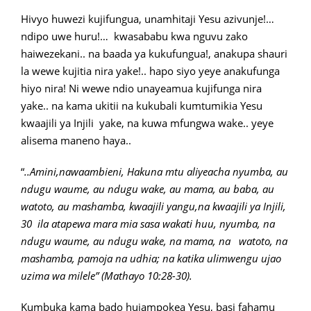
Hivyo huwezi kujifungua, unamhitaji Yesu azivunje!…
ndipo uwe huru!… kwasababu kwa nguvu zako
haiwezekani.. na baada ya kukufungua!, anakupa shauri
la wewe kujitia nira yake!.. hapo siyo yeye anakufunga
hiyo nira! Ni wewe ndio unayeamua kujifunga nira
yake.. na kama ukitii na kukubali kumtumikia Yesu
kwaajili ya Injili yake, na kuwa mfungwa wake.. yeye
alisema maneno haya..
“
..Amini,nawaambieni, Hakuna mtu aliyeacha nyumba, au
ndugu waume, au ndugu wake, au mama, au baba, au
watoto, au mashamba, kwaajili yangu,na kwaajili ya Injili,
30 ila atapewa mara mia sasa wakati huu, nyumba, na
ndugu waume, au ndugu wake, na mama, na watoto, na
mashamba, pamoja na udhia; na katika ulimwengu ujao
uzima wa milele” (Mathayo 10:28-30).
Kumbuka kama bado hujampokea Yesu, basi fahamu