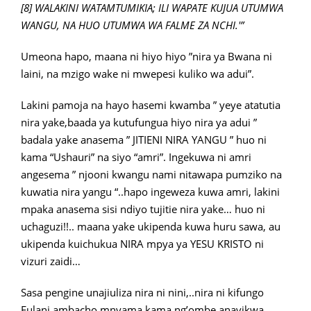
[8] WALAKINI WATAMTUMIKIA; ILI WAPATE KUJUA UTUMWA
WANGU, NA HUO UTUMWA WA FALME ZA NCHI.'”
Umeona hapo, maana ni hiyo hiyo ”nira ya Bwana ni
laini, na mzigo wake ni mwepesi kuliko wa adui”.
Lakini pamoja na hayo hasemi kwamba ” yeye atatutia
nira yake,baada ya kutufungua hiyo nira ya adui ”
badala yake anasema ” JITIENI NIRA YANGU ” huo ni
kama “Ushauri” na siyo “amri”. Ingekuwa ni amri
angesema ” njooni kwangu nami nitawapa pumziko na
kuwatia nira yangu “..hapo ingeweza kuwa amri, lakini
mpaka anasema sisi ndiyo tujitie nira yake… huo ni
uchaguzi!!.. maana yake ukipenda kuwa huru sawa, au
ukipenda kuichukua NIRA mpya ya YESU KRISTO ni
vizuri zaidi…
Sasa pengine unajiuliza nira ni nini,..nira ni kifungo
Fulani ambacho mnyama kama ng’ombe anavikwa