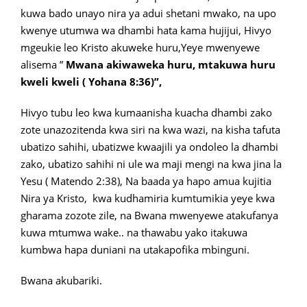
kuwa bado unayo nira ya adui shetani mwako, na upo
kwenye utumwa wa dhambi hata kama hujijui, Hivyo
mgeukie leo Kristo akuweke huru,Yeye mwenyewe
alisema ”
Mwana akiwaweka huru, mtakuwa huru
kweli kweli ( Yohana 8:36)”,
Hivyo tubu leo kwa kumaanisha kuacha dhambi zako
zote unazozitenda kwa siri na kwa wazi, na kisha tafuta
ubatizo sahihi, ubatizwe kwaajili ya ondoleo la dhambi
zako, ubatizo sahihi ni ule wa maji mengi na kwa jina la
Yesu ( Matendo 2:38), Na baada ya hapo amua kujitia
Nira ya Kristo, kwa kudhamiria kumtumikia yeye kwa
gharama zozote zile, na Bwana mwenyewe atakufanya
kuwa mtumwa wake.. na thawabu yako itakuwa
kumbwa hapa duniani na utakapofika mbinguni.
Bwana akubariki.