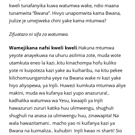
kweli tunafanyika kuwa watumwa wake, ndio maana
tunamwita “Bwana”. Hivyo unapomwita kama Bwana,
jiulize je umejiweka chini yake kama mtumwa?
Zifuatazo ni sifa za watumwa.
Wamejikana nafsi kweli kweli
.Hakuna mtumwa
yeyote anayekuwa na uhuru asilimia zote, muda wote
utamkuta eneo la kazi..kitu kinachompa hofu kuliko
yote ni kuipoteza kazi yake au kuiharibu, na kitu pekee
kilichomuunganisha yeye na Bwana wake ni kazi yake
hiyo aliyopewa, ya Injili. Huwezi kumkuta mtumwa aliye
makini, muda wa kufanya kazi yupo anazurura!..
kadhalika watumwa wa Yesu, kwaajili ya Injili
hawazururi zururi katika huu ulimwengu, shughuli
shughuli na anasa za ulimwengu huu, zinawapita! Na
wala hawazitamani.. macho yao ni kuifanya kazi ya
Bwana na kuimaliza.. kuhubiri Injili kwao ni sharti! Sio