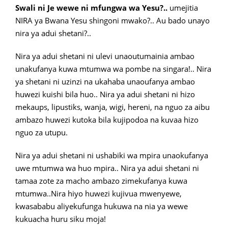
Swali ni Je wewe ni mfungwa wa Yesu?..
umejitia
NIRA ya Bwana Yesu shingoni mwako?.. Au bado unayo
nira ya adui shetani?..
Nira ya adui shetani ni ulevi unaoutumainia ambao
unakufanya kuwa mtumwa wa pombe na singara!.. Nira
ya shetani ni uzinzi na ukahaba unaoufanya ambao
huwezi kuishi bila huo.. Nira ya adui shetani ni hizo
mekaups, lipustiks, wanja, wigi, hereni, na nguo za aibu
ambazo huwezi kutoka bila kujipodoa na kuvaa hizo
nguo za utupu.
Nira ya adui shetani ni ushabiki wa mpira unaokufanya
uwe mtumwa wa huo mpira.. Nira ya adui shetani ni
tamaa zote za macho ambazo zimekufanya kuwa
mtumwa..Nira hiyo huwezi kujivua mwenyewe,
kwasababu aliyekufunga hukuwa na nia ya wewe
kukuacha huru siku moja!