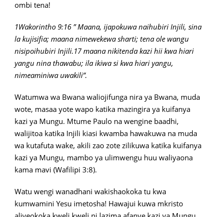
ombi tena!
1Wakorintho 9:16 ” Maana, ijapokuwa naihubiri Injili, sina
la kujisifia; maana nimewekewa sharti; tena ole wangu
nisipoihubiri Injili.17 maana nikitenda kazi hii kwa hiari
yangu nina thawabu; ila ikiwa si kwa hiari yangu,
nimeaminiwa uwakili”.
Watumwa wa Bwana waliojifunga nira ya Bwana, muda
wote, masaa yote wapo katika mazingira ya kuifanya
kazi ya Mungu. Mtume Paulo na wengine baadhi,
walijitoa katika Injili kiasi kwamba hawakuwa na muda
wa kutafuta wake, akili zao zote zilikuwa katika kuifanya
kazi ya Mungu, mambo ya ulimwengu huu waliyaona
kama mavi (Wafilipi 3:8).
Watu wengi wanadhani wakishaokoka tu kwa
kumwamini Yesu imetosha! Hawajui kuwa mkristo
aliyeokoka kweli kweli ni lazima afanye kazi ya Mungu