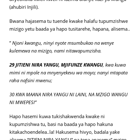
(ahubiri Injili).
Bwana hajasema tu tuende kwake halafu tupumzishwe
mizigo yetu baada ya hapo tusitarehe, hapana, alisema..
”
Njoni kwangu, ninyi nyote msumbukao na wenye
kulemewa na mizigo, nami nitawapumzisha.
29 JITIENI NIRA YANGU, MJIFUNZE KWANGU
, kwa kuwa
mimi ni mpole na mnyenyekevu wa moyo; nanyi mtapata
raha nafsini mwenu;
30 KWA MAANA NIRA YANGU NI LAINI, NA MZIGO WANGU
NI MWEPESI”
Hapo hasemi kuwa tukishakwenda kwake ni
kupumzishwa tu, basi na baada ya hapo hakuna
kitakachoendelea..la! Hakusema hivyo, badala yake
alisema “JITIENI NIRA YANGU” na tena anasema” mzigo