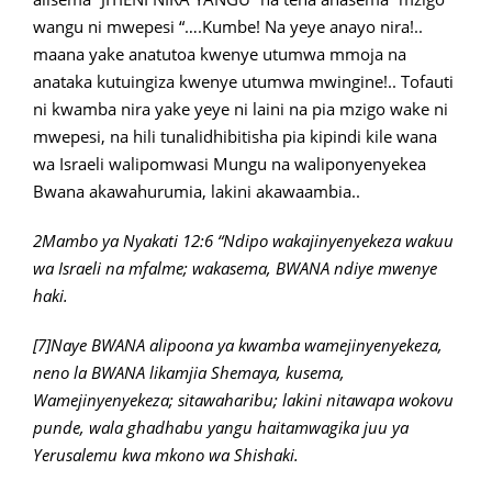
wangu ni mwepesi “….Kumbe! Na yeye anayo nira!..
maana yake anatutoa kwenye utumwa mmoja na
anataka kutuingiza kwenye utumwa mwingine!.. Tofauti
ni kwamba nira yake yeye ni laini na pia mzigo wake ni
mwepesi, na hili tunalidhibitisha pia kipindi kile wana
wa Israeli walipomwasi Mungu na waliponyenyekea
Bwana akawahurumia, lakini akawaambia..
2Mambo ya Nyakati 12:6 “Ndipo wakajinyenyekeza wakuu
wa Israeli na mfalme; wakasema, BWANA ndiye mwenye
haki.
[7]Naye BWANA alipoona ya kwamba wamejinyenyekeza,
neno la BWANA likamjia Shemaya, kusema,
Wamejinyenyekeza; sitawaharibu; lakini nitawapa wokovu
punde, wala ghadhabu yangu haitamwagika juu ya
Yerusalemu kwa mkono wa Shishaki.