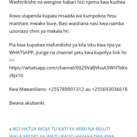
Washirikishe na wengine habari hizi njema kwa kushea
Ikiwa utapenda kupata msaada wa kumpokea Yesu
maishani mwako bure, Basi wasiliana nasi kwa namba
uzionazo chini ya makala hii.
Pia kwa kupokea mafundisho ya kila siku kwa njia ya
WHATSAPP, jiunge na channel yetu kwa kupofya link hii
>>
https://whatsapp.com/channel/0029VaBVhuA3WHTbKo
z8jx10
Kwa Mawasiliano: +255789001312 au +255693036618
Bwana akubariki.
«
IKO HATUA MOJA TU KATI YA MIMI NA MAUTI
WALA MIOYO YA WATU BADO HAIJAKAZWA KWA