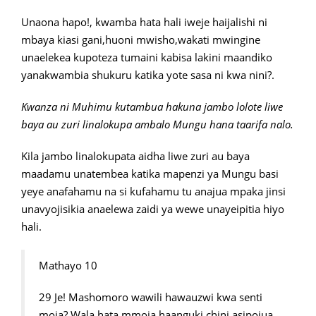
Unaona hapo!, kwamba hata hali iweje haijalishi ni
mbaya kiasi gani,huoni mwisho,wakati mwingine
unaelekea kupoteza tumaini kabisa lakini maandiko
yanakwambia shukuru katika yote sasa ni kwa nini?.
Kwanza ni Muhimu kutambua hakuna jambo lolote liwe
baya au zuri linalokupa ambalo Mungu hana taarifa nalo.
Kila jambo linalokupata aidha liwe zuri au baya
maadamu unatembea katika mapenzi ya Mungu basi
yeye anafahamu na si kufahamu tu anajua mpaka jinsi
unavyojisikia anaelewa zaidi ya wewe unayeipitia hiyo
hali.
Mathayo 10
29 Je! Mashomoro wawili hawauzwi kwa senti
moja? Wala hata mmoja haanguki chini asipojua