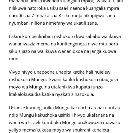
mabanda umiza kwenda kuangalia mpira, wakati fulani
nilikuwa natoroka usiku saa4 naenda kuangalia mpira
narudi saa 7 mpaka saa 8 siku moja nikapigwa sana
nyumbani niliona nimefanyiwa ukatili sana.
Lakini kumbe ilinibidi nishukuru kwa sababu walikuwa
wananiwazia mema na kunitengeneza niwe mtu bora
siku zijazo na walikuwa wananiokoa na janga kubwa
mno.
Vivyo hivyo unapoona unapita katika hali huielewi
mshukuru Mungu, kwani katika kushukuru utaugusa
moyo wa Mungu na utafanikiwa kupata funzo
litakalokusaidia katika nyakati zinazokuja.
Usianze kunung’unika Mungu kakuacha au hakuoni au
ndio Mungu kakuchoka usifikili hivyo ukafanana na
wana wa Israeli kumbuka Mungu anakuwazia mawazo
yaliyo mema(kukosa moyo wa shukrani kunaleta