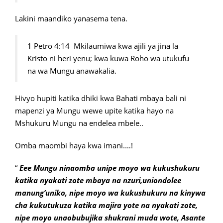
Lakini maandiko yanasema tena.
1 Petro 4:14 Mkilaumiwa kwa ajili ya jina la
Kristo ni heri yenu; kwa kuwa Roho wa utukufu
na wa Mungu anawakalia.
Hivyo hupiti katika dhiki kwa Bahati mbaya bali ni
mapenzi ya Mungu wewe upite katika hayo na
Mshukuru Mungu na endelea mbele..
Omba maombi haya kwa imani.…!
“
Eee Mungu ninaomba unipe moyo wa kukushukuru
katika nyakati zote mbaya na nzuri,uniondolee
manung’uniko, nipe moyo wa kukushukuru na kinywa
cha kukutukuza katika majira yote na nyakati zote,
nipe moyo unaobubujika shukrani muda wote, Asante