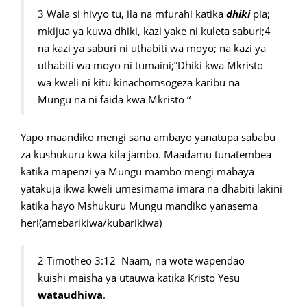
3 Wala si hivyo tu, ila na mfurahi katika
dhiki
pia;
mkijua ya kuwa dhiki, kazi yake ni kuleta saburi;4
na kazi ya saburi ni uthabiti wa moyo; na kazi ya
uthabiti wa moyo ni tumaini;”Dhiki kwa Mkristo
wa kweli ni kitu kinachomsogeza karibu na
Mungu na ni faida kwa Mkristo “
Yapo maandiko mengi sana ambayo yanatupa sababu
za kushukuru kwa kila jambo. Maadamu tunatembea
katika mapenzi ya Mungu mambo mengi mabaya
yatakuja ikwa kweli umesimama imara na dhabiti lakini
katika hayo Mshukuru Mungu mandiko yanasema
heri(amebarikiwa/kubarikiwa)
2 Timotheo 3:12 Naam, na wote wapendao
kuishi maisha ya utauwa katika Kristo Yesu
wataudhiwa
.