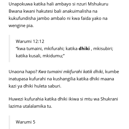
Unapokuwa katika hali ambayo si nzuri Mshukuru
Bwana kwani hakutesi bali anakuimalisha na
kukufundisha jambo ambalo ni kwa faida yako na
wengine pia.
Warumi 12:12
“kwa tumaini, mkifurahi; katika
dhiki
, mkisubiri;
katika kusali, mkidumu;”
Unaona hapo?
Kwa tumaini mkifurahi katik dhiki
, kumbe
inatupasa kufurahi na kushangilia katika dhiki maana
kazi ya dhiki huleta saburi.
Huwezi kufurahia katika dhiki ikiwa si mtu wa Shukrani
lazima utalalamika tu.
Warumi 5