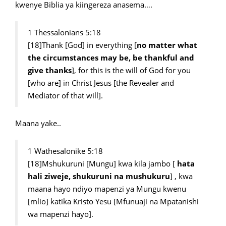
kwenye Biblia ya kiingereza anasema….
1 Thessalonians 5:18
[18]Thank [God] in everything [
no matter what
the circumstances may be, be thankful and
give thanks
], for this is the will of God for you
[who are] in Christ Jesus [the Revealer and
Mediator of that will].
Maana yake..
1 Wathesalonike 5:18
[18]Mshukuruni [Mungu] kwa kila jambo [
hata
hali ziweje, shukuruni na mushukuru
] , kwa
maana hayo ndiyo mapenzi ya Mungu kwenu
[mlio] katika Kristo Yesu [Mfunuaji na Mpatanishi
wa mapenzi hayo].