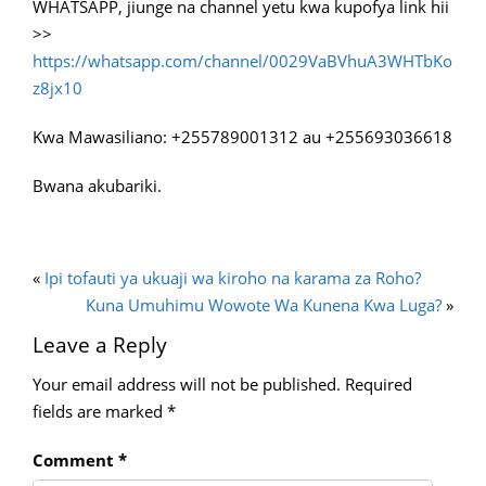
WHATSAPP, jiunge na channel yetu kwa kupofya link hii
>>
https://whatsapp.com/channel/0029VaBVhuA3WHTbKo
z8jx10
Kwa Mawasiliano: +255789001312 au +255693036618
Bwana akubariki.
«
Ipi tofauti ya ukuaji wa kiroho na karama za Roho?
Kuna Umuhimu Wowote Wa Kunena Kwa Luga?
»
Leave a Reply
Your email address will not be published.
Required
fields are marked
*
Comment
*