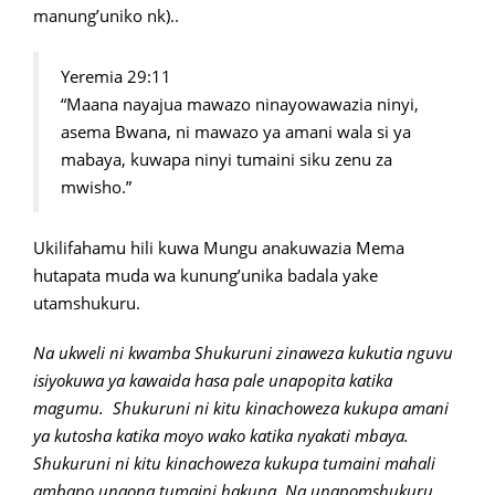
manung’uniko nk)..
Yeremia 29:11
“Maana nayajua mawazo ninayowawazia ninyi,
asema Bwana, ni mawazo ya amani wala si ya
mabaya, kuwapa ninyi tumaini siku zenu za
mwisho.”
Ukilifahamu hili kuwa Mungu anakuwazia Mema
hutapata muda wa kunung’unika badala yake
utamshukuru.
Na ukweli ni kwamba Shukuruni zinaweza kukutia nguvu
isiyokuwa ya kawaida hasa pale unapopita katika
magumu. Shukuruni ni kitu kinachoweza kukupa amani
ya kutosha katika moyo wako katika nyakati mbaya.
Shukuruni ni kitu kinachoweza kukupa tumaini mahali
ambapo unaona tumaini hakuna. Na unapomshukuru