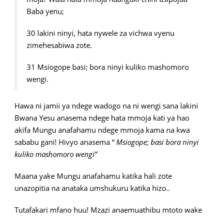
Baba yenu;
30 lakini ninyi, hata nywele za vichwa vyenu
zimehesabiwa zote.
31 Msiogope basi; bora ninyi kuliko mashomoro
wengi.
Hawa ni jamii ya ndege wadogo na ni wengi sana lakini
Bwana Yesu anasema ndege hata mmoja kati ya hao
akifa Mungu anafahamu ndege mmoja kama na kwa
sababu gani! Hivyo anasema “
Msiogope; basi bora ninyi
kuliko mashomoro wengi”
Maana yake Mungu anafahamu katika hali zote
unazopitia na anataka umshukuru katika hizo..
Tutafakari mfano huu! Mzazi anaemuathibu mtoto wake