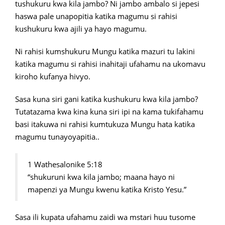
tushukuru kwa kila jambo? Ni jambo ambalo si jepesi
haswa pale unapopitia katika magumu si rahisi
kushukuru kwa ajili ya hayo magumu.
Ni rahisi kumshukuru Mungu katika mazuri tu lakini
katika magumu si rahisi inahitaji ufahamu na ukomavu
kiroho kufanya hivyo.
Sasa kuna siri gani katika kushukuru kwa kila jambo?
Tutatazama kwa kina kuna siri ipi na kama tukifahamu
basi itakuwa ni rahisi kumtukuza Mungu hata katika
magumu tunayoyapitia..
1 Wathesalonike 5:18
“shukuruni kwa kila jambo; maana hayo ni
mapenzi ya Mungu kwenu katika Kristo Yesu.”
Sasa ili kupata ufahamu zaidi wa mstari huu tusome