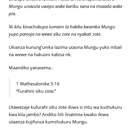
Mungu unavuta uwepo wake karibu sana na msaada wake
pia.
Ni kitu kinachokupa tumaini la hakika kwamba Mungu
yupo pamoja na wewe siku zote na nyakati zote.
Ukianza kunung’unika lazima utaona Mungu yuko mbali
na wewe na hakuoni kabisa nk.
Maandiko yanasema..
1 Wathesalonike 5:16
“Furahini siku zote;”
Utawezaje kufurahi siku zote ikiwa si mtu wa kushukuru
kwa kila jambo? Andiko hili linatimia kwako ikiwa
utaanza kujifunza kumshukuru Mungu.