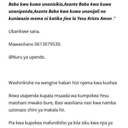
Baba kwa kuwa unanisikia,Asante Baba kwa kuwa
unanipenda,Asante Baba kwa kuwa unanijali na
kuniwazia mema ni katika Jina la Yesu Kristo Amen
.”
Ubarikiwe sana.
Mawasiliano 0613079530.
@Nuru ya upendo.
Washirikishe na wengine habari hizi njema kwa kushea
Ikiwa utapenda kupata msaada wa kumpokea Yesu
maishani mwako bure, Basi wasiliana nasi kwa namba
uzionazo chini ya makala hii.
Pia kwa kupokea mafundisho ya kila siku kwa njia ya