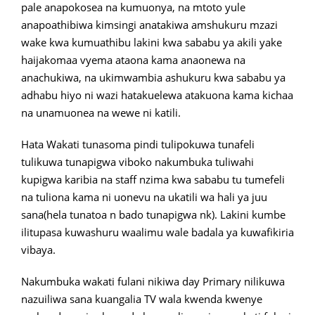
pale anapokosea na kumuonya, na mtoto yule
anapoathibiwa kimsingi anatakiwa amshukuru mzazi
wake kwa kumuathibu lakini kwa sababu ya akili yake
haijakomaa vyema ataona kama anaonewa na
anachukiwa, na ukimwambia ashukuru kwa sababu ya
adhabu hiyo ni wazi hatakuelewa atakuona kama kichaa
na unamuonea na wewe ni katili.
Hata Wakati tunasoma pindi tulipokuwa tunafeli
tulikuwa tunapigwa viboko nakumbuka tuliwahi
kupigwa karibia na staff nzima kwa sababu tu tumefeli
na tuliona kama ni uonevu na ukatili wa hali ya juu
sana(hela tunatoa n bado tunapigwa nk). Lakini kumbe
ilitupasa kuwashuru waalimu wale badala ya kuwafikiria
vibaya.
Nakumbuka wakati fulani nikiwa day Primary nilikuwa
nazuiliwa sana kuangalia TV wala kwenda kwenye