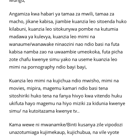
Mungu,
Angamiza kwa habari ya tamaa za mwili, tamaa za
macho, jikane kabisa, jiambie kuanzia leo sitoenda huko
kilabuni, kuanzia leo sitokunywa pombe na kutumia
madawa ya kulevya, kuanzia leo mimi na
wanaume/wanawake ninaozini nao ndio basi na futa
kabisa namba zao na uwaambie umeokoka, futa picha
zote chafu kwenye simu yako na useme kuanzia leo
mimi na pornography ndio bayi bayi,
Kuanzia leo mimi na kujichua ndio mwisho, mimi na
movies, mipira, magemu kamari ndio basi tena
sitoshiriki huko tena na fanya hivyo kwa vitendo huku
ukifuta hayo magemu na hiyo miziki za kidunia kwenye
simu/ na kutoitazama kwenye tv..
Kama wewe ni mwanamke/Binti kusanya zile vipodozi
unazotumiaga kujimekaup, kujichubua, na vile vyote