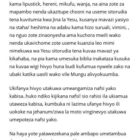
kama lipustick, hereni, mikufu, wanja, na aina zote za
mapambo nenda ukazitupe chooni na useme sitorudia
tena kuvitumia kwa Jina la Yesu, kusanya mavazi yasiyo
na staha/ heshima na adabu kama hizo suruali, vimini, ,
na nguo zote zinaonyesha ama kuchora mwili wako
nenda ukavichome zote useme kuanzia leo mimi
nimekuwa wa Yesu sitorudia tena kuvaa mavazi ya
kikahaba, na pia kama umesuka biblia inakataza kusuka
na kuvaa wigi hivyo huna budi kufumua nywele zako na
ubaki katika uasili wako vile Mungu alivyokuumba.
Ukifanya hivyo utakuwa umeangamiza nafsi yako
kabisa..huko ndiko kijikana nafsi! sio rahisi ila ukiamua
utaweza kabisa, kumbuka ni lazima ufanye hivyo ili
uokoke na jehanum/ziwa la moto vinginevyo utakuwa
umepoteza nafsi yako.
Na haya yote yatawezekana pale ambapo umetambua