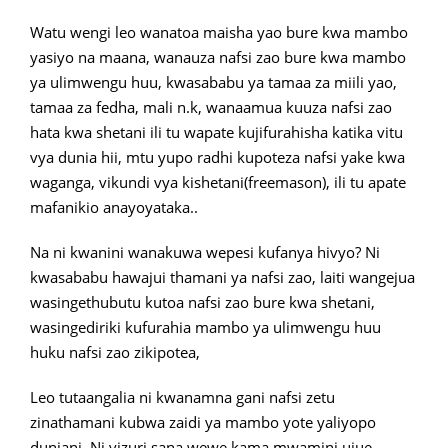
Watu wengi leo wanatoa maisha yao bure kwa mambo
yasiyo na maana, wanauza nafsi zao bure kwa mambo
ya ulimwengu huu, kwasababu ya tamaa za miili yao,
tamaa za fedha, mali n.k, wanaamua kuuza nafsi zao
hata kwa shetani ili tu wapate kujifurahisha katika vitu
vya dunia hii, mtu yupo radhi kupoteza nafsi yake kwa
waganga, vikundi vya kishetani(freemason), ili tu apate
mafanikio anayoyataka..
Na ni kwanini wanakuwa wepesi kufanya hivyo? Ni
kwasababu hawajui thamani ya nafsi zao, laiti wangejua
wasingethubutu kutoa nafsi zao bure kwa shetani,
wasingediriki kufurahia mambo ya ulimwengu huu
huku nafsi zao zikipotea,
Leo tutaangalia ni kwanamna gani nafsi zetu
zinathamani kubwa zaidi ya mambo yote yaliyopo
duniani. Ni vizuri sana wewe kama mwamini ujue