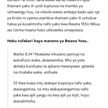
thamani yako ili uzidi kujitunza na mambo ya
ulimwengu huu, na vilevile wewe ambaye bado upo nje
ya Kristo ni vyema utambue thamani yako ili uchukue
hatua ya kusalimisha nafsi yako kwa Bwana YESU Mkuu
wa Uzima maana huko ulikoweka umepoteza.
Hebu tufakari haya maneno ya Bwana Yesu..
Marko 8:34 “Akawaita mkutano pamoja na
wanafunzi wake, akawaambia, Mtu ye yote
akitaka kunifuata na ajikane mwenyewe, ajitwike
na msalaba wake, anifuate.
35 Kwa kuwa mtu atakaye kuiponya nafsi yake,
ataiangamiza, na mtu atakayeiangamiza nafsi
yake kwa ajili yangu na kwa ajili ya Injili, huyu
ataisalimisha.