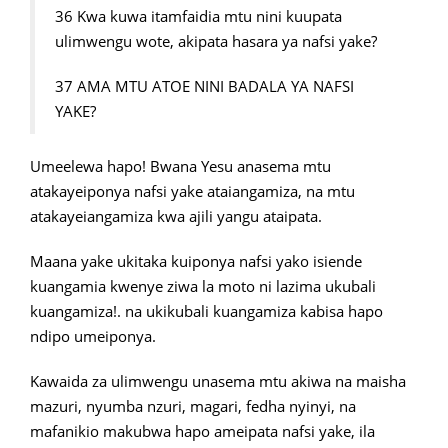
36 Kwa kuwa itamfaidia mtu nini kuupata
ulimwengu wote, akipata hasara ya nafsi yake?
37 AMA MTU ATOE NINI BADALA YA NAFSI
YAKE?
Umeelewa hapo! Bwana Yesu anasema mtu
atakayeiponya nafsi yake ataiangamiza, na mtu
atakayeiangamiza kwa ajili yangu ataipata.
Maana yake ukitaka kuiponya nafsi yako isiende
kuangamia kwenye ziwa la moto ni lazima ukubali
kuangamiza!. na ukikubali kuangamiza kabisa hapo
ndipo umeiponya.
Kawaida za ulimwengu unasema mtu akiwa na maisha
mazuri, nyumba nzuri, magari, fedha nyinyi, na
mafanikio makubwa hapo ameipata nafsi yake, ila