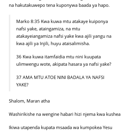
na hakutakuwepo tena kuponywa baada ya hapo.
Marko 8:35 Kwa kuwa mtu atakaye kuiponya
nafsi yake, ataingamiza, na mtu
atakayeiangamiza nafsi yake kwa ajili yangu na
kwa ajili ya Injili, huyu ataisalimisha.
36 Kwa kuwa itamfaidia mtu nini kuupata
ulimwengu wote, akipata hasara ya nafsi yake?
37 AMA MTU ATOE NINI BADALA YA NAFSI
YAKE?
Shalom, Maran atha
Washirikishe na wengine habari hizi njema kwa kushea
Ikiwa utapenda kupata msaada wa kumpokea Yesu