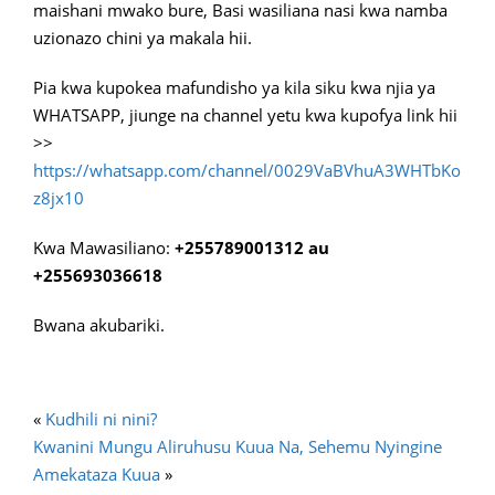
maishani mwako bure, Basi wasiliana nasi kwa namba
uzionazo chini ya makala hii.
Pia kwa kupokea mafundisho ya kila siku kwa njia ya
WHATSAPP, jiunge na channel yetu kwa kupofya link hii
>>
https://whatsapp.com/channel/0029VaBVhuA3WHTbKo
z8jx10
Kwa Mawasiliano:
+255789001312 au
+255693036618
Bwana akubariki.
«
Kudhili ni nini?
Kwanini Mungu Aliruhusu Kuua Na, Sehemu Nyingine
Amekataza Kuua
»