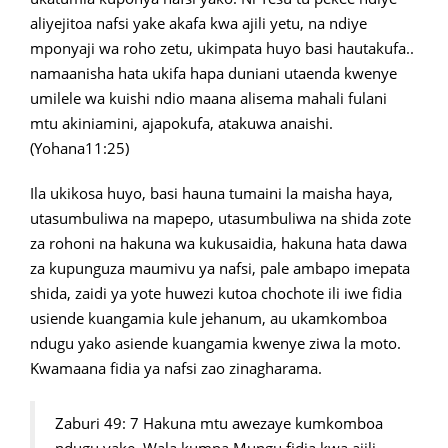
aliyejitoa nafsi yake akafa kwa ajili yetu, na ndiye
mponyaji wa roho zetu, ukimpata huyo basi hautakufa..
namaanisha hata ukifa hapa duniani utaenda kwenye
umilele wa kuishi ndio maana alisema mahali fulani
mtu akiniamini, ajapokufa, atakuwa anaishi.
(Yohana11:25)
Ila ukikosa huyo, basi hauna tumaini la maisha haya,
utasumbuliwa na mapepo, utasumbuliwa na shida zote
za rohoni na hakuna wa kukusaidia, hakuna hata dawa
za kupunguza maumivu ya nafsi, pale ambapo imepata
shida, zaidi ya yote huwezi kutoa chochote ili iwe fidia
usiende kuangamia kule jehanum, au ukamkomboa
ndugu yako asiende kuangamia kwenye ziwa la moto.
Kwamaana fidia ya nafsi zao zinagharama.
Zaburi 49: 7 Hakuna mtu awezaye kumkomboa