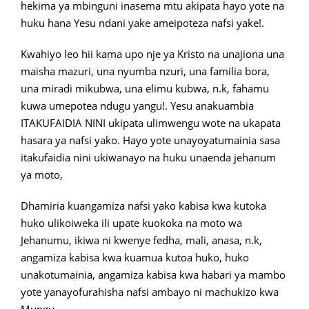
hekima ya mbinguni inasema mtu akipata hayo yote na
huku hana Yesu ndani yake ameipoteza nafsi yake!.
Kwahiyo leo hii kama upo nje ya Kristo na unajiona una
maisha mazuri, una nyumba nzuri, una familia bora,
una miradi mikubwa, una elimu kubwa, n.k, fahamu
kuwa umepotea ndugu yangu!. Yesu anakuambia
ITAKUFAIDIA NINI ukipata ulimwengu wote na ukapata
hasara ya nafsi yako. Hayo yote unayoyatumainia sasa
itakufaidia nini ukiwanayo na huku unaenda jehanum
ya moto,
Dhamiria kuangamiza nafsi yako kabisa kwa kutoka
huko ulikoiweka ili upate kuokoka na moto wa
Jehanumu, ikiwa ni kwenye fedha, mali, anasa, n.k,
angamiza kabisa kwa kuamua kutoa huko, huko
unakotumainia, angamiza kabisa kwa habari ya mambo
yote yanayofurahisha nafsi ambayo ni machukizo kwa