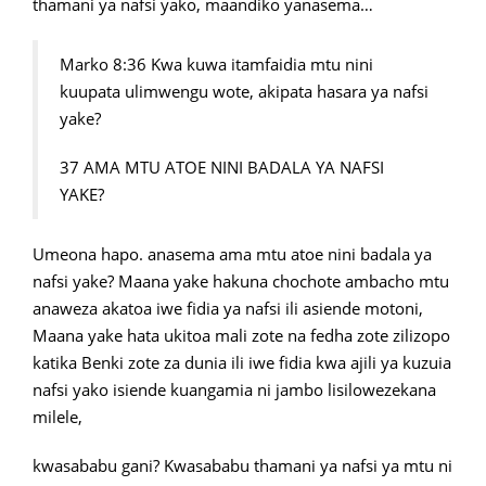
thamani ya nafsi yako, maandiko yanasema…
Marko 8:36 Kwa kuwa itamfaidia mtu nini
kuupata ulimwengu wote, akipata hasara ya nafsi
yake?
37 AMA MTU ATOE NINI BADALA YA NAFSI
YAKE?
Umeona hapo. anasema ama mtu atoe nini badala ya
nafsi yake? Maana yake hakuna chochote ambacho mtu
anaweza akatoa iwe fidia ya nafsi ili asiende motoni,
Maana yake hata ukitoa mali zote na fedha zote zilizopo
katika Benki zote za dunia ili iwe fidia kwa ajili ya kuzuia
nafsi yako isiende kuangamia ni jambo lisilowezekana
milele,
kwasababu gani? Kwasababu thamani ya nafsi ya mtu ni