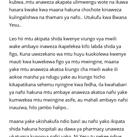
kubwa..mtu anaweza akapata ulimwengu wote na ikawa
hasara kwake kwa maana hakuna chochote kinaweza
kulingalishwa na thamani ya nafsi.. Utukufu kwa Bwana
Yesu..
Leo hii mtu akipata shida kwenye viungo vya mwili
wake ambayo inaweza ikapelekea kifo labda shida ya
figo, Kuna uwezekano wa mtu huyu kuokolewa kwenye
mauti kwa kuwekewa figo ya mtu mwingine, maana
yake mtu anaweza akatoa kiungo cha mwili wake ili
aokoe maisha ya ndugu yake au kiungo hicho
kikapatikana sehemu nyingine kwa fedha, ila kwahabari
ya nafsi hakuna mtu ambaye anaweza akatoa nafsi yake
kumwekea mtu mwingine asife, au mahali ambayo nafsi
inauzwa, hilo jambo halipo..
maana yake ukishakufa ndio basi! au nafsi yako ikipata
shida hakuna hospitali au dawa ya pharmacy unaweza
ukatumia kuponya nafsi yako. Ni Yesu tu pekee ndiye