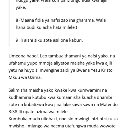
ndugu yake, Wala kumpa Mungu fidia kwa ajili
yake,
8 (Maana fidia ya nafsi zao ina gharama, Wala
hana budi kuiacha hata milele;)
9 ili aishi siku zote asilione kaburi.
Umeona hapo!. Leo tambua thamani ya nafsi yako, na
ufahamu yupo mmoja aliyetoa maisha yake kwa ajili
yetu na huyo si mwingine zaidi ya Bwana Yesu Kristo
Mkuu wa Uzima.
Salimisha maisha yako kwake kwa kumwamini na
kudhamiria kutubu kwa kumaanisha kuacha dhambi
zote na kubatizwa kwa jina lake sawa sawa na Matendo
3:38 ili upate uzima wa milele.
Kumbuka muda uliobaki, nao sio mwingi. hizi ni siku za
mwisho.. mlango wa neema utafungwa muda wowote.