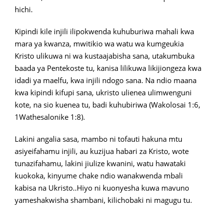
hichi.
Kipindi kile injili ilipokwenda kuhuburiwa mahali kwa
mara ya kwanza, mwitikio wa watu wa kumgeukia
Kristo ulikuwa ni wa kustaajabisha sana, utakumbuka
baada ya Pentekoste tu, kanisa lilikuwa likijiongeza kwa
idadi ya maelfu, kwa injili ndogo sana. Na ndio maana
kwa kipindi kifupi sana, ukristo ulienea ulimwenguni
kote, na sio kuenea tu, badi kuhubiriwa (Wakolosai 1:6,
1Wathesalonike 1:8).
Lakini angalia sasa, mambo ni tofauti hakuna mtu
asiyeifahamu injili, au kuzijua habari za Kristo, wote
tunazifahamu, lakini jiulize kwanini, watu hawataki
kuokoka, kinyume chake ndio wanakwenda mbali
kabisa na Ukristo..Hiyo ni kuonyesha kuwa mavuno
yameshakwisha shambani, kilichobaki ni magugu tu.