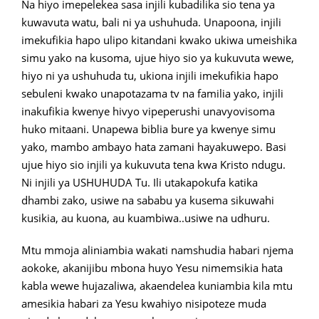
Na hiyo imepelekea sasa injili kubadilika sio tena ya
kuwavuta watu, bali ni ya ushuhuda. Unapoona, injili
imekufikia hapo ulipo kitandani kwako ukiwa umeishika
simu yako na kusoma, ujue hiyo sio ya kukuvuta wewe,
hiyo ni ya ushuhuda tu, ukiona injili imekufikia hapo
sebuleni kwako unapotazama tv na familia yako, injili
inakufikia kwenye hivyo vipeperushi unavyovisoma
huko mitaani. Unapewa biblia bure ya kwenye simu
yako, mambo ambayo hata zamani hayakuwepo. Basi
ujue hiyo sio injili ya kukuvuta tena kwa Kristo ndugu.
Ni injili ya USHUHUDA Tu. Ili utakapokufa katika
dhambi zako, usiwe na sababu ya kusema sikuwahi
kusikia, au kuona, au kuambiwa..usiwe na udhuru.
Mtu mmoja aliniambia wakati namshudia habari njema
aokoke, akanijibu mbona huyo Yesu nimemsikia hata
kabla wewe hujazaliwa, akaendelea kuniambia kila mtu
amesikia habari za Yesu kwahiyo nisipoteze muda