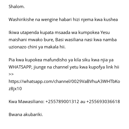
Shalom.
Washirikishe na wengine habari hizi njema kwa kushea
Ikiwa utapenda kupata msaada wa kumpokea Yesu
maishani mwako bure, Basi wasiliana nasi kwa namba
uzionazo chini ya makala hii.
Pia kwa kupokea mafundisho ya kila siku kwa njia ya
WHATSAPP, jiunge na channel yetu kwa kupofya link hii
>>
https://whatsapp.com/channel/0029VaBVhuA3WHTbKo
z8jx10
Kwa Mawasiliano: +255789001312 au +255693036618
Bwana akubariki.