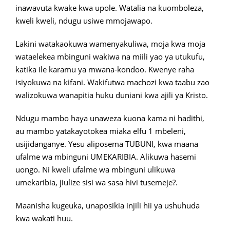
inawavuta kwake kwa upole. Watalia na kuomboleza,
kweli kweli, ndugu usiwe mmojawapo.
Lakini watakaokuwa wamenyakuliwa, moja kwa moja
wataelekea mbinguni wakiwa na miili yao ya utukufu,
katika ile karamu ya mwana-kondoo. Kwenye raha
isiyokuwa na kifani. Wakifutwa machozi kwa taabu zao
walizokuwa wanapitia huku duniani kwa ajili ya Kristo.
Ndugu mambo haya unaweza kuona kama ni hadithi,
au mambo yatakayotokea miaka elfu 1 mbeleni,
usijidanganye. Yesu aliposema TUBUNI, kwa maana
ufalme wa mbinguni UMEKARIBIA. Alikuwa hasemi
uongo. Ni kweli ufalme wa mbinguni ulikuwa
umekaribia, jiulize sisi wa sasa hivi tusemeje?.
Maanisha kugeuka, unaposikia injili hii ya ushuhuda
kwa wakati huu.