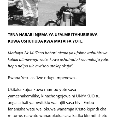
TENA HABARI NJEMA YA UFALME ITAHUBIRIWA
KUWA USHUHUDA KWA MATAIFA YOTE.
Mathayo 24:14 “Tena habari njema ya ufalme itahubiriwa
katika ulimwengu wote, kuwa ushuhuda kwa mataifa yote;
hapo ndipo ule mwisho utakapokuja”.
Bwana Yesu asifiwe ndugu mpendwa..
Ukitaka kujua kuwa mambo yote sasa
yameshakamilika, kinachongojewa ni UNYAKUO tu,
angalia hali ya mwitikio wa Injili sasa hivi. Embu
fananisha watu waliokuwa wanamjia Kristo kipindi cha
mitume, na watu wanaookoka sasa katika kipindi chetu