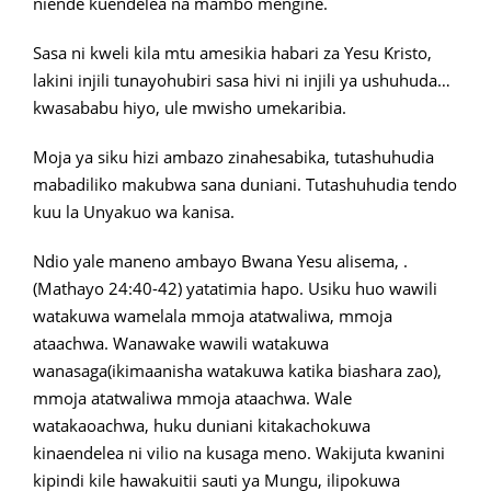
niende kuendelea na mambo mengine.
Sasa ni kweli kila mtu amesikia habari za Yesu Kristo,
lakini injili tunayohubiri sasa hivi ni injili ya ushuhuda…
kwasababu hiyo, ule mwisho umekaribia.
Moja ya siku hizi ambazo zinahesabika, tutashuhudia
mabadiliko makubwa sana duniani. Tutashuhudia tendo
kuu la Unyakuo wa kanisa.
Ndio yale maneno ambayo Bwana Yesu alisema, .
(Mathayo 24:40-42) yatatimia hapo. Usiku huo wawili
watakuwa wamelala mmoja atatwaliwa, mmoja
ataachwa. Wanawake wawili watakuwa
wanasaga(ikimaanisha watakuwa katika biashara zao),
mmoja atatwaliwa mmoja ataachwa. Wale
watakaoachwa, huku duniani kitakachokuwa
kinaendelea ni vilio na kusaga meno. Wakijuta kwanini
kipindi kile hawakuitii sauti ya Mungu, ilipokuwa