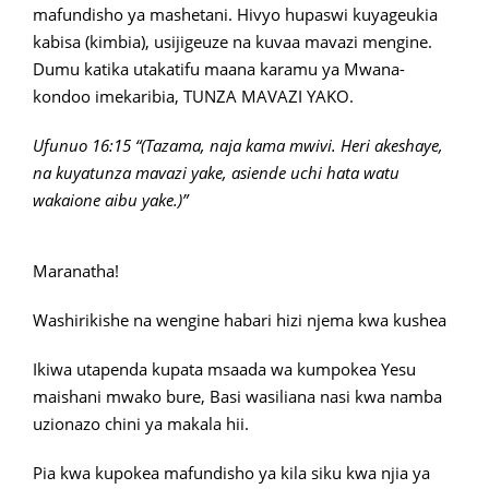
mafundisho ya mashetani. Hivyo hupaswi kuyageukia
kabisa (kimbia), usijigeuze na kuvaa mavazi mengine.
Dumu katika utakatifu maana karamu ya Mwana-
kondoo imekaribia, TUNZA MAVAZI YAKO.
Ufunuo 16:15 “(Tazama, naja kama mwivi. Heri akeshaye,
na kuyatunza mavazi yake, asiende uchi hata watu
wakaione aibu yake.)”
Maranatha!
Washirikishe na wengine habari hizi njema kwa kushea
Ikiwa utapenda kupata msaada wa kumpokea Yesu
maishani mwako bure, Basi wasiliana nasi kwa namba
uzionazo chini ya makala hii.
Pia kwa kupokea mafundisho ya kila siku kwa njia ya