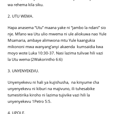
wa rehema kila siku.
2. UTU WEMA.
Hapa anasema “Utu” maana yake ni “jambo la ndani” sio
nje. Mfano wa Utu ulio mwema ni ule aliokuwa nao Yule
Msamaria, ambaye alimwona mtu Yule kaangukia
mikononi mwa wanyang’anyi akaenda kumsaidia kwa
moyo wote Luka 10:30-37. Nasi lazima tulivae hili vazi
la Utu wema (2Wakorintho 6:6)
3. UNYENYEKEVU.
Unyenyekevu ni hali ya kujishusha, na kinyume cha
unyenyekevu ni kiburi na majivuno, ili tuhesabike
tumesitirika kiroho ni lazima tujivike vazi hili la
unyenyekevu 1Petro 5:5.
4. UPOLE.