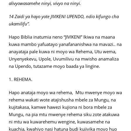
alivyowasamehe ninyi, vivyo na ninyi.
14 Zaidi ya hayo yote JIVIKENI UPENDO, ndio kifungo cha
ukamilifu”.
Hapo Biblia inatumia neno “JIVIKENI” Ikiwa na maana
kuwa mambo yafuatayo yanafananishwa na mavazi.. na
anayataja pale kuwa ni moyo wa Rehema, Utu wema,
Unyenyekevu, Upole, Uvumilivu na mwisho anamaliza
na Upendo, tutazame moyo baada ya lingine.
1. REHEMA.
Hapo anataja moyo wa rehema, Mtu mwenye moyo wa
rehema wakati wote atajishusha mbele za Mungu, na
kujitakasa, kamwe hawezi kujiona ni bora mbele za
Mungu, na pia mtu mwenye rehema siku zote atakuwa
ni mtu wa kuwarehemu wengine, kuwasamehe na
kuachia, kwahiyo nasi hatuna budi kujivika moyo huo