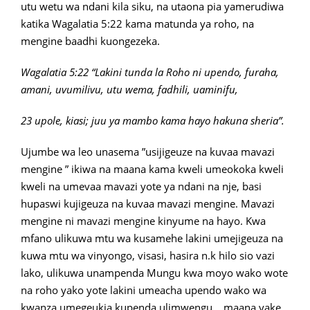
utu wetu wa ndani kila siku, na utaona pia yamerudiwa
katika Wagalatia 5:22 kama matunda ya roho, na
mengine baadhi kuongezeka.
Wagalatia 5:22 “Lakini tunda la Roho ni upendo, furaha,
amani, uvumilivu, utu wema, fadhili, uaminifu,
23 upole, kiasi; juu ya mambo kama hayo hakuna sheria”.
Ujumbe wa leo unasema ”usijigeuze na kuvaa mavazi
mengine ” ikiwa na maana kama kweli umeokoka kweli
kweli na umevaa mavazi yote ya ndani na nje, basi
hupaswi kujigeuza na kuvaa mavazi mengine. Mavazi
mengine ni mavazi mengine kinyume na hayo. Kwa
mfano ulikuwa mtu wa kusamehe lakini umejigeuza na
kuwa mtu wa vinyongo, visasi, hasira n.k hilo sio vazi
lako, ulikuwa unampenda Mungu kwa moyo wako wote
na roho yako yote lakini umeacha upendo wako wa
kwanza umegeukia kupenda ulimwengu… maana yake