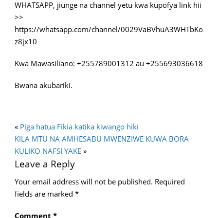
WHATSAPP, jiunge na channel yetu kwa kupofya link hii
>>
https://whatsapp.com/channel/0029VaBVhuA3WHTbKo
z8jx10
Kwa Mawasiliano: +255789001312 au +255693036618
Bwana akubariki.
«
Piga hatua Fikia katika kiwango hiki
KILA MTU NA AMHESABU MWENZIWE KUWA BORA
KULIKO NAFSI YAKE
»
Leave a Reply
Your email address will not be published.
Required
fields are marked
*
Comment
*