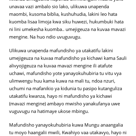
unavaa vazi ambalo sio lako, ulikuwa unapenda
maombi, kusoma biblia, kushuhudia, lakini leo hata
kuomba lisaa limoja kwa siku huwezi, hukumbuki hata
ni lini umekesha kuomba.. umejigeuza na kuvaa mavazi
mengine. Na huo ndio uvuguvugu.
Ulikuwa unapenda mafundisho ya utakatifu lakini
umejigeuza na kuvaa mafundisho ya kichawi kama Sauli
alivyojigeuza na kuvaa mavazi mengine ili atafute
uchawi, mafundisho yote yanayokuhubiria tu vitu vya
ulimwengu huu kama kuwa na mali tu, ndoa nzuri,
uchumi na mafanikio ya kidunia tu pasipo kutanguliza
utakatifu kwanza, hayo ni mafundisho ya kichawi
(mavazi mengine) ambayo mwisho yanakufanya uwe
vuguvugu na hatimaye ukose mbingu.
Mafundisho yanayokuhubiria kuwa Mungu anaangalia
tu moyo haangalii mwili, Kwahiyo vaa utakavyo, hayo ni