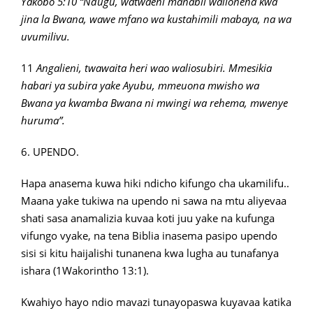
Yakobo 5:10 “Ndugu, watwaeni manabii walionena kwa
jina la Bwana, wawe mfano wa kustahimili mabaya, na wa
uvumilivu.
11
Angalieni, twawaita heri wao waliosubiri. Mmesikia
habari ya subira yake Ayubu, mmeuona mwisho wa
Bwana ya kwamba Bwana ni mwingi wa rehema, mwenye
huruma”.
6. UPENDO.
Hapa anasema kuwa hiki ndicho kifungo cha ukamilifu..
Maana yake tukiwa na upendo ni sawa na mtu aliyevaa
shati sasa anamalizia kuvaa koti juu yake na kufunga
vifungo vyake, na tena Biblia inasema pasipo upendo
sisi si kitu haijalishi tunanena kwa lugha au tunafanya
ishara (1Wakorintho 13:1).
Kwahiyo hayo ndio mavazi tunayopaswa kuyavaa katika