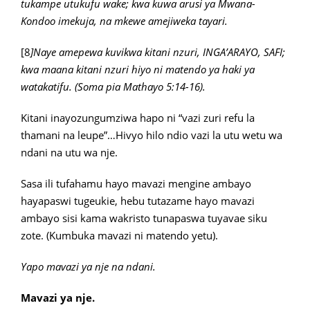
tukampe utukufu wake; kwa kuwa arusi ya Mwana-
Kondoo imekuja, na mkewe amejiweka tayari.
[8
]Naye amepewa kuvikwa kitani nzuri, INGA’ARAYO, SAFI;
kwa maana kitani nzuri hiyo ni matendo ya haki ya
watakatifu. (Soma pia Mathayo 5:14-16).
Kitani inayozungumziwa hapo ni “vazi zuri refu la
thamani na leupe”…Hivyo hilo ndio vazi la utu wetu wa
ndani na utu wa nje.
Sasa ili tufahamu hayo mavazi mengine ambayo
hayapaswi tugeukie, hebu tutazame hayo mavazi
ambayo sisi kama wakristo tunapaswa tuyavae siku
zote. (Kumbuka mavazi ni matendo yetu).
Yapo mavazi ya nje na ndani.
Mavazi ya nje.