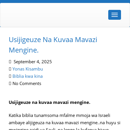
Usijigeuze Na Kuvaa Mavazi
Mengine.
September 4, 2025
Yonas Kisambu
Biblia kwa kina
No Comments
Usijigeuze na kuvaa mavazi mengine.
Katika biblia tunamsoma mfalme mmoja wa Israeli
ambaye alijigeuza na kuvaa mavazi mengine..na huyu si
mwingine zaidi ya Sauli, na lengo la kufanya hivyo