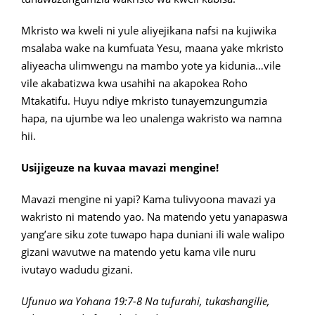
Mkristo wa kweli ni yule aliyejikana nafsi na kujiwika
msalaba wake na kumfuata Yesu, maana yake mkristo
aliyeacha ulimwengu na mambo yote ya kidunia…vile
vile akabatizwa kwa usahihi na akapokea Roho
Mtakatifu. Huyu ndiye mkristo tunayemzungumzia
hapa, na ujumbe wa leo unalenga wakristo wa namna
hii.
Usijigeuze na kuvaa mavazi mengine!
Mavazi mengine ni yapi? Kama tulivyoona mavazi ya
wakristo ni matendo yao. Na matendo yetu yanapaswa
yang’are siku zote tuwapo hapa duniani ili wale walipo
gizani wavutwe na matendo yetu kama vile nuru
ivutayo wadudu gizani.
Ufunuo wa Yohana 19:7-8 Na tufurahi, tukashangilie,