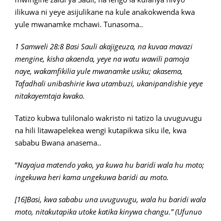
ilikuwa ni yeye asijulikane na kule anakokwenda kwa
yule mwanamke mchawi. Tunasoma..
1 Samweli 28:8 Basi Sauli akajigeuza, na kuvaa mavazi
mengine, kisha akaenda, yeye na watu wawili pamoja
naye, wakamfikilia yule mwanamke usiku; akasema,
Tafadhali unibashirie kwa utambuzi, ukanipandishie yeye
nitakayemtaja kwako.
Tatizo kubwa tulilonalo wakristo ni tatizo la uvuguvugu
na hili litawapelekea wengi kutapikwa siku ile, kwa
sababu Bwana anasema..
“
Nayajua matendo yako, ya kuwa hu baridi wala hu moto;
ingekuwa heri kama ungekuwa baridi au moto.
[16]Basi, kwa sababu una uvuguvugu, wala hu baridi wala
moto, nitakutapika utoke katika kinywa changu.” (Ufunuo