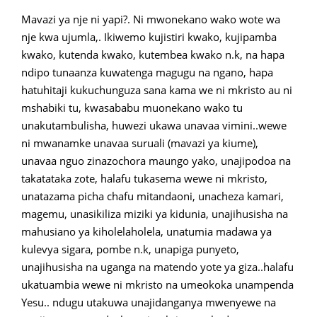
Mavazi ya nje ni yapi?. Ni mwonekano wako wote wa
nje kwa ujumla,. Ikiwemo kujistiri kwako, kujipamba
kwako, kutenda kwako, kutembea kwako n.k, na hapa
ndipo tunaanza kuwatenga magugu na ngano, hapa
hatuhitaji kukuchunguza sana kama we ni mkristo au ni
mshabiki tu, kwasababu muonekano wako tu
unakutambulisha, huwezi ukawa unavaa vimini..wewe
ni mwanamke unavaa suruali (mavazi ya kiume),
unavaa nguo zinazochora maungo yako, unajipodoa na
takatataka zote, halafu tukasema wewe ni mkristo,
unatazama picha chafu mitandaoni, unacheza kamari,
magemu, unasikiliza miziki ya kidunia, unajihusisha na
mahusiano ya kiholelaholela, unatumia madawa ya
kulevya sigara, pombe n.k, unapiga punyeto,
unajihusisha na uganga na matendo yote ya giza..halafu
ukatuambia wewe ni mkristo na umeokoka unampenda
Yesu.. ndugu utakuwa unajidanganya mwenyewe na