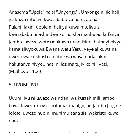
Anasema “Upole” na si “Unyonge”.. Unyonge ni ile hali
ya kuwa mtulivu kwasababu ya hofu, au hali
Fulani..lakini upole ni hali ya kuwa mtulivu si
kwasababu unashindwa kurudisha majibu au kufanya
jambo..uwezo wote unakuwa unao lakini hufanyi hivyo,
kama alivyokuwa Bwana wetu Yesu, yeye alikuwa na
uwezo wa kushusha moto kwa wasamaria lakini
hakufanya hivyo.. nasi ni lazima tujivike hili vazi.
(Mathayo 11:29)
5. UVUMILIVU.
Uvumilivu ni uwezo wa ndani wa kustahimili jambo
baya, laweza kuwa shutuma, mapigo, au jambo jingine
lolote, uwezo huo ni muhimu sana sisi wakristo kuwa
nao.