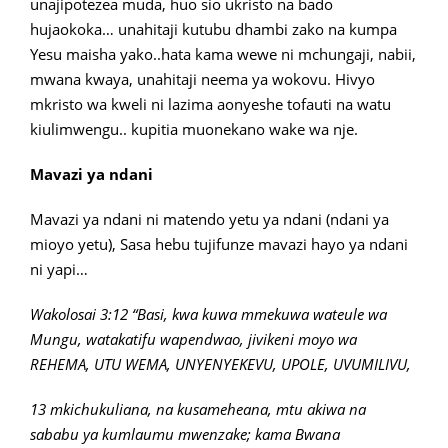
unajipotezea muda, huo sio ukristo na bado
hujaokoka… unahitaji kutubu dhambi zako na kumpa
Yesu maisha yako..hata kama wewe ni mchungaji, nabii,
mwana kwaya, unahitaji neema ya wokovu. Hivyo
mkristo wa kweli ni lazima aonyeshe tofauti na watu
kiulimwengu.. kupitia muonekano wake wa nje.
Mavazi ya ndani
Mavazi ya ndani ni matendo yetu ya ndani (ndani ya
mioyo yetu), Sasa hebu tujifunze mavazi hayo ya ndani
ni yapi…
Wakolosai 3:12 “Basi, kwa kuwa mmekuwa wateule wa
Mungu, watakatifu wapendwao, jivikeni moyo wa
REHEMA, UTU WEMA, UNYENYEKEVU, UPOLE, UVUMILIVU,
13 mkichukuliana, na kusameheana, mtu akiwa na
sababu ya kumlaumu mwenzake; kama Bwana