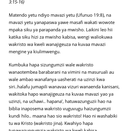
3:15-16)
Matendo yetu ndiyo mavazi yetu (Ufunuo 19:8), na
mavazi yetu yanapaswa yawe masafi wakati wowote
mpaka siku ya parapanda ya mwisho. Laikini leo hii
katika siku hizi za mwisho kabisa, wengi waliokuwa
wakristo wa kweli wanajigeuza na kuvaa mavazi
mengine ya kiulimwengu.
Kumbuka hapa sizungumzii wale wakristo
wanaotembea barabarani na vimini na masuruali au
wale ambao wanafanya uasherati na uzinzi kwa
siri..halafu jumapili wanavaa vizuri wanaenda kanisani,
wakitoka hapo wanajigeuza na kuvaa mavazi yao ya
uzinzi, na uchawi.. hapana’, hatuwazunguzii hao na
biblia inaposema wakristo vuguvugu haizungumzii
kundi hilo.. maana hao sio wakristo! Hao ni washabiki
tu wa Kristo (wakristo jina). Kwahiyo hapa
tunawazungumzia wakristo wa kweli kabisa.