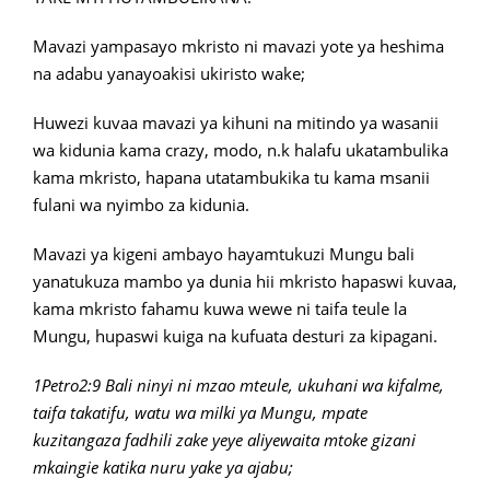
Mavazi yampasayo mkristo ni mavazi yote ya heshima
na adabu yanayoakisi ukiristo wake;
Huwezi kuvaa mavazi ya kihuni na mitindo ya wasanii
wa kidunia kama crazy, modo, n.k halafu ukatambulika
kama mkristo, hapana utatambukika tu kama msanii
fulani wa nyimbo za kidunia.
Mavazi ya kigeni ambayo hayamtukuzi Mungu bali
yanatukuza mambo ya dunia hii mkristo hapaswi kuvaa,
kama mkristo fahamu kuwa wewe ni taifa teule la
Mungu, hupaswi kuiga na kufuata desturi za kipagani.
1Petro2:9 Bali ninyi ni mzao mteule, ukuhani wa kifalme,
taifa takatifu, watu wa milki ya Mungu, mpate
kuzitangaza fadhili zake yeye aliyewaita mtoke gizani
mkaingie katika nuru yake ya ajabu;