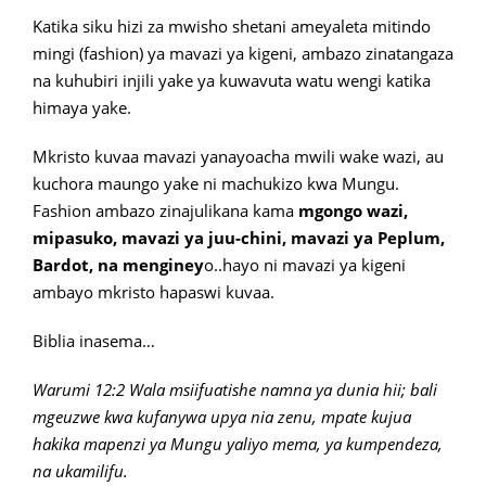
Katika siku hizi za mwisho shetani ameyaleta mitindo
mingi (fashion) ya mavazi ya kigeni, ambazo zinatangaza
na kuhubiri injili yake ya kuwavuta watu wengi katika
himaya yake.
Mkristo kuvaa mavazi yanayoacha mwili wake wazi, au
kuchora maungo yake ni machukizo kwa Mungu.
Fashion ambazo zinajulikana kama
mgongo wazi,
mipasuko, mavazi ya juu-chini, mavazi ya Peplum,
Bardot, na menginey
o..hayo ni mavazi ya kigeni
ambayo mkristo hapaswi kuvaa.
Biblia inasema…
Warumi 12:2 Wala msiifuatishe namna ya dunia hii; bali
mgeuzwe kwa kufanywa upya nia zenu, mpate kujua
hakika mapenzi ya Mungu yaliyo mema, ya kumpendeza,
na ukamilifu.