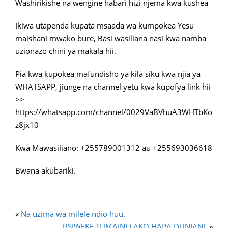
Washirikishe na wengine habari hizi njema kwa kushea
Ikiwa utapenda kupata msaada wa kumpokea Yesu
maishani mwako bure, Basi wasiliana nasi kwa namba
uzionazo chini ya makala hii.
Pia kwa kupokea mafundisho ya kila siku kwa njia ya
WHATSAPP, jiunge na channel yetu kwa kupofya link hii
>>
https://whatsapp.com/channel/0029VaBVhuA3WHTbKo
z8jx10
Kwa Mawasiliano: +255789001312 au +255693036618
Bwana akubariki.
«
Na uzima wa milele ndio huu.
USIWEKE TUMAINI LAKO HAPA DUNIANI.
»