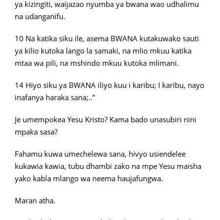
ya kizingiti, waijazao nyumba ya bwana wao udhalimu
na udanganifu.
10 Na katika siku ile, asema BWANA kutakuwako sauti
ya kilio kutoka lango la samaki, na mlio mkuu katika
mtaa wa pili, na mshindo mkuu kutoka mlimani.
14 Hiyo siku ya BWANA iliyo kuu i karibu; I karibu, nayo
inafanya haraka sana;..”
Je umempokea Yesu Kristo? Kama bado unasubiri nini
mpaka sasa?
Fahamu kuwa umechelewa sana, hivyo usiendelee
kukawia kawia, tubu dhambi zako na mpe Yesu maisha
yako kabla mlango wa neema haujafungwa.
Maran atha.