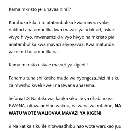
Kama mkristo je! unavaa nini??
Kumbuka kila mtu atatambulika kwa mavazi yake,
dakitari anatambulika kwa mavazi ya udaktari, askari
vivyo hivyo, mwanamziki vivyo hivyo na mkristo pia
anatambulika kwa mavazi aliyoyavaa. Kwa matunda
yake mti hutambulikana.
Kama mkristo usivae mavazi ya kigeni!!
Fahamu tunaishi katika muda wa nyongeza..hizi ni siku
za mwisho kweli kweli na Bwana anasema..
Sefania1:8 Na itakuwa, katika siku ile ya dhabihu ya
BWANA, nitawaadhibu wakuu, na wana wa mfalme,
NA
WATU WOTE WALIOVAA MAVAZI YA KIGENI
.
9 Na katika siku ile nitawaadhibu hao wote warukao juu