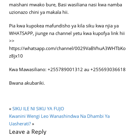
maishani mwako bure, Basi wasiliana nasi kwa namba
uzionazo chini ya makala hii.
Pia kwa kupokea mafundisho ya kila siku kwa njia ya
WHATSAPP, jiunge na channel yetu kwa kupofya link hii
>>
https://whatsapp.com/channel/0029VaBVhuA3WHTbKo
z8jx10
Kwa Mawasiliano: +255789001312 au +255693036618
Bwana akubariki.
«
SIKU ILE NI SIKU YA FUJO
Kwanini Wengi Leo Wanashindwa Na Dhambi Ya
Uasherati?
»
Leave a Reply