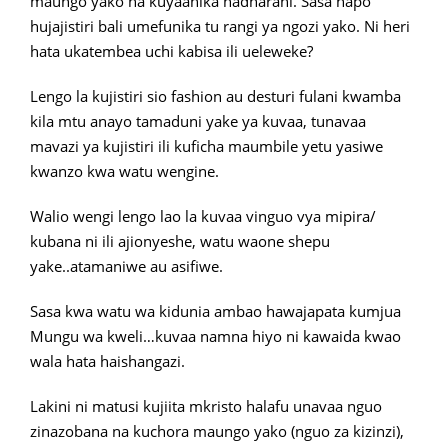
maungo yako na kuyaanika hadharani. Sasa hapo
hujajistiri bali umefunika tu rangi ya ngozi yako. Ni heri
hata ukatembea uchi kabisa ili ueleweke?
Lengo la kujistiri sio fashion au desturi fulani kwamba
kila mtu anayo tamaduni yake ya kuvaa, tunavaa
mavazi ya kujistiri ili kuficha maumbile yetu yasiwe
kwanzo kwa watu wengine.
Walio wengi lengo lao la kuvaa vinguo vya mipira/
kubana ni ili ajionyeshe, watu waone shepu
yake..atamaniwe au asifiwe.
Sasa kwa watu wa kidunia ambao hawajapata kumjua
Mungu wa kweli…kuvaa namna hiyo ni kawaida kwao
wala hata haishangazi.
Lakini ni matusi kujiita mkristo halafu unavaa nguo
zinazobana na kuchora maungo yako (nguo za kizinzi),