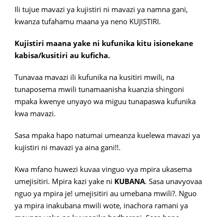
Ili tujue mavazi ya kujistiri ni mavazi ya namna gani,
kwanza tufahamu maana ya neno KUJISTIRI.
Kujistiri maana yake ni kufunika kitu isionekane
kabisa/kusitiri au kuficha.
Tunavaa mavazi ili kufunika na kusitiri mwili, na
tunaposema mwili tunamaanisha kuanzia shingoni
mpaka kwenye unyayo wa miguu tunapaswa kufunika
kwa mavazi.
Sasa mpaka hapo natumai umeanza kuelewa mavazi ya
kujistiri ni mavazi ya aina gani!!.
Kwa mfano huwezi kuvaa vinguo vya mpira ukasema
umejisitiri. Mpira kazi yake ni
KUBANA
. Sasa unavyovaa
nguo ya mpira je! umejisitiri au umebana mwili?. Nguo
ya mpira inakubana mwili wote, inachora ramani ya