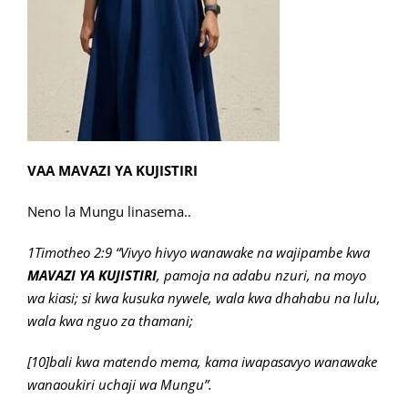
VAA MAVAZI YA KUJISTIRI
Neno la Mungu linasema..
1Timotheo 2:9 “Vivyo hivyo wanawake na wajipambe kwa
MAVAZI YA KUJISTIRI
, pamoja na adabu nzuri, na moyo
wa kiasi; si kwa kusuka nywele, wala kwa dhahabu na lulu,
wala kwa nguo za thamani;
[10]bali kwa matendo mema, kama iwapasavyo wanawake
wanaoukiri uchaji wa Mungu”.