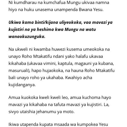
Ni kumdharau na kumchafua Mungu ukivaa namna
hiyo na huku unasema unampenda Bwana Yesu.
Ukiwa kama binti/kijana uliyeokoka, vaa mavazi ya
kujistiri na ya heshima kwa Mungu na watu
wanaokuzunguka.
Na ukweli ni kwamba huwezi kusema umeokoka na
unayo Roho Mtakatifu ndani yako halafu ukavaa
kikahaba (ukavaa vimini, kaptula, magauni ya kubana,
masuruali), hapo hujaokoka, na hauna Roho Mtakatifu
bali unayo roho ya ukahaba. Kwahiyo acha
kujidanganya.
Amua kuokoka kweli kweli leo, amua kuchoma hayo
mavazi ya kikahaba na tafuta mavazi ya kujistiri. La,
sivyo utaishia jehanumu ya moto.
Ikiwa utapenda kupata msaada wa kumpokea Yesu