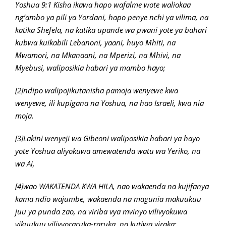
Yoshua 9:1 Kisha ikawa hapo wafalme wote waliokaa
ng’ambo ya pili ya Yordani, hapo penye nchi ya vilima, na
katika Shefela, na katika upande wa pwani yote ya bahari
kubwa kuikabili Lebanoni, yaani, huyo Mhiti, na
Mwamori, na Mkanaani, na Mperizi, na Mhivi, na
Myebusi, waliposikia habari ya mambo hayo;
[2]ndipo walipojikutanisha pamoja wenyewe kwa
wenyewe, ili kupigana na Yoshua, na hao Israeli, kwa nia
moja.
[3]Lakini wenyeji wa Gibeoni waliposikia habari ya hayo
yote Yoshua aliyokuwa amewatenda watu wa Yeriko, na
wa Ai,
[4]wao WAKATENDA KWA HILA, nao wakaenda na kujifanya
kama ndio wajumbe, wakaenda na magunia makuukuu
juu ya punda zao, na viriba vya mvinyo vilivyokuwa
vikuukuu vilivyoraruka-raruka, na kutiwa viraka;