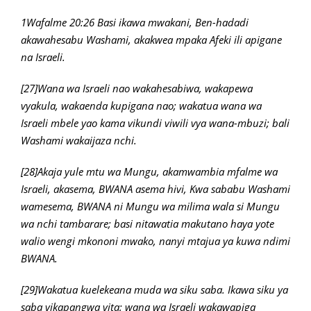
1Wafalme 20:26 Basi ikawa mwakani, Ben-hadadi
akawahesabu Washami, akakwea mpaka Afeki ili apigane
na Israeli.
[27]Wana wa Israeli nao wakahesabiwa, wakapewa
vyakula, wakaenda kupigana nao; wakatua wana wa
Israeli mbele yao kama vikundi viwili vya wana-mbuzi; bali
Washami wakaijaza nchi.
[28]Akaja yule mtu wa Mungu, akamwambia mfalme wa
Israeli, akasema, BWANA asema hivi, Kwa sababu Washami
wamesema, BWANA ni Mungu wa milima wala si Mungu
wa nchi tambarare; basi nitawatia makutano haya yote
walio wengi mkononi mwako, nanyi mtajua ya kuwa ndimi
BWANA.
[29]Wakatua kuelekeana muda wa siku saba. Ikawa siku ya
saba vikapangwa vita; wana wa Israeli wakawapiga