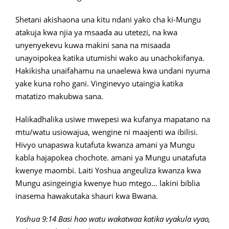
Shetani akishaona una kitu ndani yako cha ki-Mungu
atakuja kwa njia ya msaada au utetezi, na kwa
unyenyekevu kuwa makini sana na misaada
unayoipokea katika utumishi wako au unachokifanya.
Hakikisha unaifahamu na unaelewa kwa undani nyuma
yake kuna roho gani. Vinginevyo utaingia katika
matatizo makubwa sana.
Halikadhalika usiwe mwepesi wa kufanya mapatano na
mtu/watu usiowajua, wengine ni maajenti wa ibilisi.
Hivyo unapaswa kutafuta kwanza amani ya Mungu
kabla hajapokea chochote. amani ya Mungu unatafuta
kwenye maombi. Laiti Yoshua angeuliza kwanza kwa
Mungu asingeingia kwenye huo mtego… lakini biblia
inasema hawakutaka shauri kwa Bwana.
Yoshua 9:14 Basi hao watu wakatwaa katika vyakula vyao,