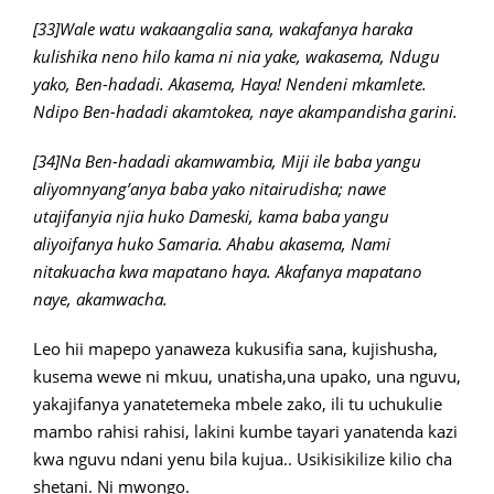
[33]Wale watu wakaangalia sana, wakafanya haraka
kulishika neno hilo kama ni nia yake, wakasema, Ndugu
yako, Ben-hadadi. Akasema, Haya! Nendeni mkamlete.
Ndipo Ben-hadadi akamtokea, naye akampandisha garini.
[34]Na Ben-hadadi akamwambia, Miji ile baba yangu
aliyomnyang’anya baba yako nitairudisha; nawe
utajifanyia njia huko Dameski, kama baba yangu
aliyoifanya huko Samaria. Ahabu akasema, Nami
nitakuacha kwa mapatano haya. Akafanya mapatano
naye, akamwacha.
Leo hii mapepo yanaweza kukusifia sana, kujishusha,
kusema wewe ni mkuu, unatisha,una upako, una nguvu,
yakajifanya yanatetemeka mbele zako, ili tu uchukulie
mambo rahisi rahisi, lakini kumbe tayari yanatenda kazi
kwa nguvu ndani yenu bila kujua.. Usikisikilize kilio cha
shetani. Ni mwongo.