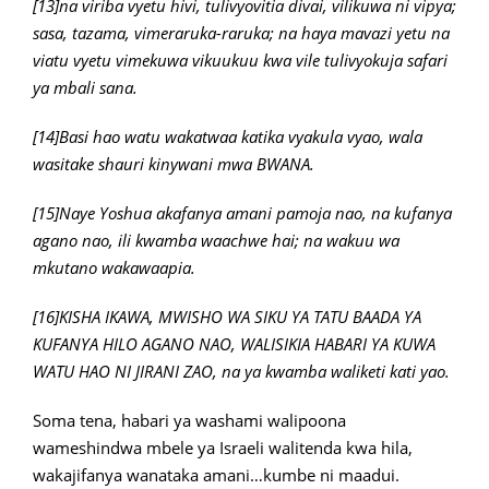
[13]na viriba vyetu hivi, tulivyovitia divai, vilikuwa ni vipya;
sasa, tazama, vimeraruka-raruka; na haya mavazi yetu na
viatu vyetu vimekuwa vikuukuu kwa vile tulivyokuja safari
ya mbali sana.
[14]Basi hao watu wakatwaa katika vyakula vyao, wala
wasitake shauri kinywani mwa BWANA.
[15]Naye Yoshua akafanya amani pamoja nao, na kufanya
agano nao, ili kwamba waachwe hai; na wakuu wa
mkutano wakawaapia.
[16]KISHA IKAWA, MWISHO WA SIKU YA TATU BAADA YA
KUFANYA HILO AGANO NAO, WALISIKIA HABARI YA KUWA
WATU HAO NI JIRANI ZAO, na ya kwamba waliketi kati yao.
Soma tena, habari ya washami walipoona
wameshindwa mbele ya Israeli walitenda kwa hila,
wakajifanya wanataka amani…kumbe ni maadui.