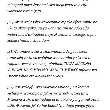
miongoni mwa Washami siku moja watu mia elfu
waendao kwa miguu.
[30]Lakini waliosalia wakakimbia mpaka Afeki, mjini; na
ukuta ukaanguka juu ya watu ishirini na saba elfu
waliosalia. Ben-hadadi naye akakimbia, akaingia mjini,
katika chumba cha ndani.
[31]Watumwa wake wakamwambia, Angalia sasa,
tumesikia ya kuwa wafalme wa nyumba ya Israeli ni
wafalme wenye rehema; tafadhali, TUVAE MAGUNIA
VIUNONI, NA KAMBA VICHWANI, TUMTOKEE mfalme wa
Israeli; labda atakuokoa roho yako.
[32]Basi wakajifungia magunia viunoni, na kamba
vichwani, wakamjia mfalme wa Israeli, wakasema,
Mtumwa wako Ben-hadadi asema Roho yangu, nakusihi,
iishi. Akasema, Je! Yu hai bado? Ni ndugu yangu yeye.