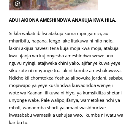
ADUI AKIONA AMESHINDWA ANAKUJA KWA HILA.
Si kila wakati ibilisi atakuja kama mpingamizi, au
mharibifu, hapana, lengo lake litakuwa ni hilo ndio,
lakini akijua hawezi tena kuja moja kwa moja, atakuja
kwa ujanja wa kujionyesha ameshindwa wewe una
nguvu nyingi, atajiweka chini yako, ajifanye kuwa yeye
siku zote ni mnyonge tu.. lakini kumbe ameshakuweza.
Ndicho kilichomtokea Yoshua alipovuka Jordani, sababu
mojawapo ya yeye kushindwa kuwaondoa wenyeji
wote wa Kaanani ilikuwa ni hiyo, ya kumsikiliza shetani
unyonge wake. Pale walipojifanya, wametokea nchi ya
mbali, wanaomba sharti ya amani wasidhuriwe,
kwasababu wamesikia ushujaa wao, kumbe ni watu wa
karibu tu.