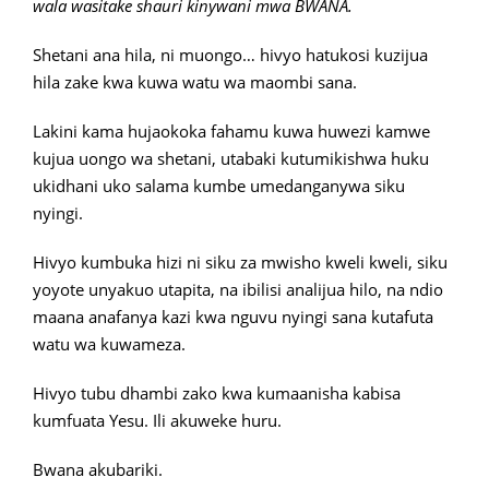
wala wasitake shauri kinywani mwa BWANA.
Shetani ana hila, ni muongo… hivyo hatukosi kuzijua
hila zake kwa kuwa watu wa maombi sana.
Lakini kama hujaokoka fahamu kuwa huwezi kamwe
kujua uongo wa shetani, utabaki kutumikishwa huku
ukidhani uko salama kumbe umedanganywa siku
nyingi.
Hivyo kumbuka hizi ni siku za mwisho kweli kweli, siku
yoyote unyakuo utapita, na ibilisi analijua hilo, na ndio
maana anafanya kazi kwa nguvu nyingi sana kutafuta
watu wa kuwameza.
Hivyo tubu dhambi zako kwa kumaanisha kabisa
kumfuata Yesu. Ili akuweke huru.
Bwana akubariki.