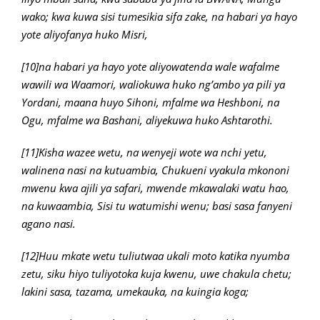
wako; kwa kuwa sisi tumesikia sifa zake, na habari ya hayo
yote aliyofanya huko Misri,
[10]na habari ya hayo yote aliyowatenda wale wafalme
wawili wa Waamori, waliokuwa huko ng’ambo ya pili ya
Yordani, maana huyo Sihoni, mfalme wa Heshboni, na
Ogu, mfalme wa Bashani, aliyekuwa huko Ashtarothi.
[11]Kisha wazee wetu, na wenyeji wote wa nchi yetu,
walinena nasi na kutuambia, Chukueni vyakula mkononi
mwenu kwa ajili ya safari, mwende mkawalaki watu hao,
na kuwaambia, Sisi tu watumishi wenu; basi sasa fanyeni
agano nasi.
[12]Huu mkate wetu tuliutwaa ukali moto katika nyumba
zetu, siku hiyo tuliyotoka kuja kwenu, uwe chakula chetu;
lakini sasa, tazama, umekauka, na kuingia koga;