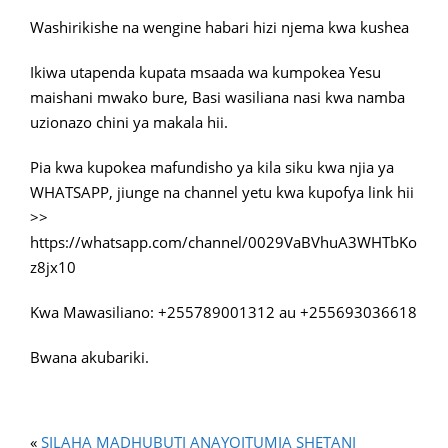
Washirikishe na wengine habari hizi njema kwa kushea
Ikiwa utapenda kupata msaada wa kumpokea Yesu
maishani mwako bure, Basi wasiliana nasi kwa namba
uzionazo chini ya makala hii.
Pia kwa kupokea mafundisho ya kila siku kwa njia ya
WHATSAPP, jiunge na channel yetu kwa kupofya link hii
>>
https://whatsapp.com/channel/0029VaBVhuA3WHTbKo
z8jx10
Kwa Mawasiliano: +255789001312 au +255693036618
Bwana akubariki.
«
SILAHA MADHUBUTI ANAYOITUMIA SHETANI