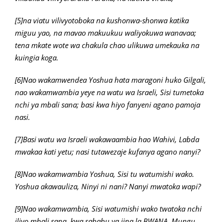
[5]na viatu vilivyotoboka na kushonwa-shonwa katika
miguu yao, na mavao makuukuu waliyokuwa wanavaa;
tena mkate wote wa chakula chao ulikuwa umekauka na
kuingia koga.
[6]Nao wakamwendea Yoshua hata maragoni huko Gilgali,
nao wakamwambia yeye na watu wa Israeli, Sisi tumetoka
nchi ya mbali sana; basi kwa hiyo fanyeni agano pamoja
nasi.
[7]Basi watu wa Israeli wakawaambia hao Wahivi, Labda
mwakaa kati yetu; nasi tutawezaje kufanya agano nanyi?
[8]Nao wakamwambia Yoshua, Sisi tu watumishi wako.
Yoshua akawauliza, Ninyi ni nani? Nanyi mwatoka wapi?
[9]Nao wakamwambia, Sisi watumishi wako twatoka nchi
iliyo mbali sana, kwa sababu ya jina la BWANA, Mungu