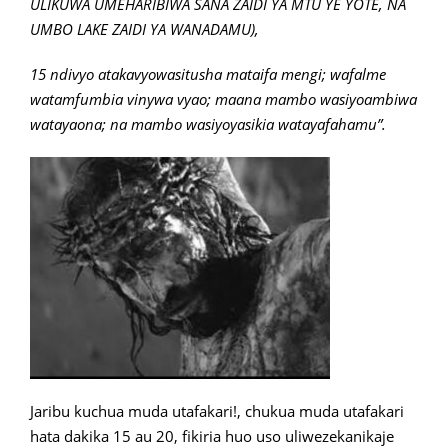
ULIKUWA UMEHARIBIWA SANA ZAIDI YA MTU YE YOTE, NA
UMBO LAKE ZAIDI YA WANADAMU),
15 ndivyo atakavyowasitusha mataifa mengi; wafalme
watamfumbia vinywa vyao; maana mambo wasiyoambiwa
watayaona; na mambo wasiyoyasikia watayafahamu”.
Jaribu kuchua muda utafakari!, chukua muda utafakari
hata dakika 15 au 20, fikiria huo uso uliwezekanikaje