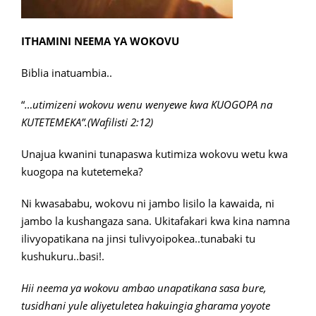
ITHAMINI NEEMA YA WOKOVU
Biblia inatuambia..
“
…utimizeni wokovu wenu wenyewe kwa KUOGOPA na
KUTETEMEKA”.
(Wafilisti 2:12)
Unajua kwanini tunapaswa kutimiza wokovu wetu kwa
kuogopa na kutetemeka?
Ni kwasababu, wokovu ni jambo lisilo la kawaida, ni
jambo la kushangaza sana. Ukitafakari kwa kina namna
ilivyopatikana na jinsi tulivyoipokea..tunabaki tu
kushukuru..basi!.
Hii neema ya wokovu ambao unapatikana sasa bure,
tusidhani yule aliyetuletea hakuingia gharama yoyote