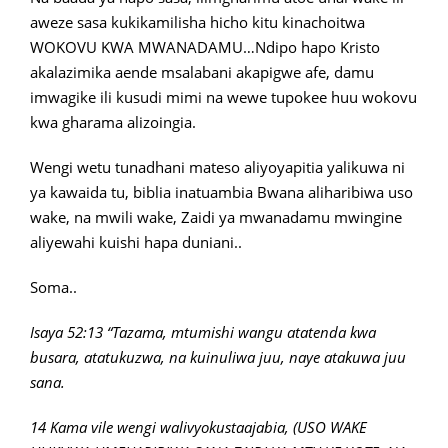
aweze sasa kukikamilisha hicho kitu kinachoitwa
WOKOVU KWA MWANADAMU…Ndipo hapo Kristo
akalazimika aende msalabani akapigwe afe, damu
imwagike ili kusudi mimi na wewe tupokee huu wokovu
kwa gharama alizoingia.
Wengi wetu tunadhani mateso aliyoyapitia yalikuwa ni
ya kawaida tu, biblia inatuambia Bwana aliharibiwa uso
wake, na mwili wake, Zaidi ya mwanadamu mwingine
aliyewahi kuishi hapa duniani..
Soma..
Isaya 52:13 “Tazama, mtumishi wangu atatenda kwa
busara, atatukuzwa, na
kuinuliwa juu, naye atakuwa juu
sana.
14 Kama vile wengi walivyokustaajabia, (USO WAKE