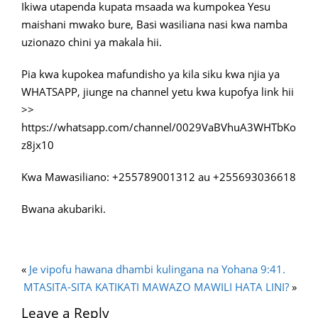
Ikiwa utapenda kupata msaada wa kumpokea Yesu
maishani mwako bure, Basi wasiliana nasi kwa namba
uzionazo chini ya makala hii.
Pia kwa kupokea mafundisho ya kila siku kwa njia ya
WHATSAPP, jiunge na channel yetu kwa kupofya link hii
>>
https://whatsapp.com/channel/0029VaBVhuA3WHTbKo
z8jx10
Kwa Mawasiliano: +255789001312 au +255693036618
Bwana akubariki.
«
Je vipofu hawana dhambi kulingana na Yohana 9:41.
MTASITA-SITA KATIKATI MAWAZO MAWILI HATA LINI?
»
Leave a Reply