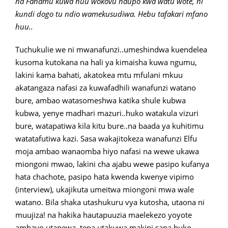
na Fahamu kuwa huu wokovu haupo kwa watu wote, ni
kundi dogo tu ndio wamekusudiwa. Hebu tafakari mfano
huu..
Tuchukulie we ni mwanafunzi..umeshindwa kuendelea
kusoma kutokana na hali ya kimaisha kuwa ngumu,
lakini kama bahati, akatokea mtu mfulani mkuu
akatangaza nafasi za kuwafadhili wanafunzi watano
bure, ambao watasomeshwa katika shule kubwa
kubwa, yenye madhari mazuri..huko watakula vizuri
bure, watapatiwa kila kitu bure..na baada ya kuhitimu
watatafutiwa kazi. Sasa wakajitokeza wanafunzi Elfu
moja ambao wanaomba hiyo nafasi na wewe ukawa
miongoni mwao, lakini cha ajabu wewe pasipo kufanya
hata chachote, pasipo hata kwenda kwenye vipimo
(interview), ukajikuta umeitwa miongoni mwa wale
watano. Bila shaka utashukuru vya kutosha, utaona ni
muujiza! na hakika hautapuuzia maelekezo yoyote
ambayo utapewa, tena utakuwa makini sana huko