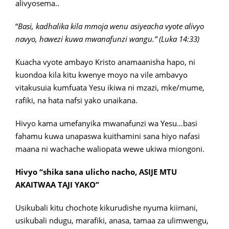
alivyosema..
“
Basi, kadhalika kila mmoja wenu asiyeacha vyote alivyo
navyo, hawezi kuwa mwanafunzi wangu.” (Luka 14:33)
Kuacha vyote ambayo Kristo anamaanisha hapo, ni
kuondoa kila kitu kwenye moyo na vile ambavyo
vitakusuia kumfuata Yesu ikiwa ni mzazi, mke/mume,
rafiki, na hata nafsi yako unaikana.
Hivyo kama umefanyika mwanafunzi wa Yesu…basi
fahamu kuwa unapaswa kuithamini sana hiyo nafasi
maana ni wachache waliopata wewe ukiwa miongoni.
Hivyo “shika sana ulicho nacho, ASIJE MTU
AKAITWAA TAJI YAKO”
Usikubali kitu chochote kikurudishe nyuma kiimani,
usikubali ndugu, marafiki, anasa, tamaa za ulimwengu,