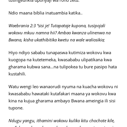
tusingeufikia uponyaji wa roho zetu.
Ndio maana biblia inatuambia katika..
Waebrania 2:3 “sisi je! Tutapataje kupona, tusipojali
wokovu mkuu namna hii? Ambao kwanza ulinenwa na
Bwana, kisha ukathibitika kwetu na wale waliosikia;
Hiyo ndiyo sababu tunapaswa kutimiza wokovu kwa
kuogopa na kutetemeka, kwasababu ulipatikana kwa
gharama kubwa sana…na tulipokea tu bure pasipo hata
kustahili.
Watu wengi leo wanaorudi nyuma na kuacha wokovu ni
kwasababu hawataki kutafakari maana ya wokovu kwa
kina na kujua gharama ambayo Bwana ameingia ili sisi
tupone.
Ndugu yangu, ithamini wokovu kuliko kitu chochote kile,