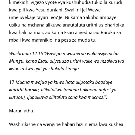
kimekidhi vigezo vyote vya kushuhudia tukio la kurudi
kwa pili kwa Yesu duniani. Swali ni je! Wewe
umejiwekaje tayari leo? Je! Ni kama Yakobo ambaye
usiku na mchana alikuwa anautafuta urithi usioharibika
kwa hali na mali, au kama Esau aliyedharau Baraka za
mbali kwa mafanikio, na pesa za muda tu.
Waebrania 12:16 “Asiwepo mwasherati wala asiyemcha
Mungu, kama Esau, aliyeuuza urithi wake wa mzaliwa wa
kwanza kwa ajili ya chakula kimoja.
17
Maana mwajua ya kuwa hata alipotaka baadaye
kuirithi baraka, alikataliwa (maana hakuona nafasi ya
kutubu), ijapokuwa aliitafuta sana kwa machozi”.
Maran atha.
Washirikishe na wengine habari hizi njema kwa kushea