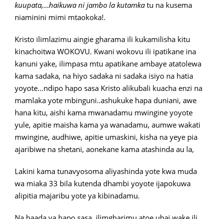
kuupata,…haikuwa ni jambo la kutamka
tu na kusema
niaminini mimi mtaokoka!.
Kristo ilimlazimu aingie gharama ili kukamilisha kitu
kinachoitwa WOKOVU. Kwani wokovu ili ipatikane ina
kanuni yake, ilimpasa mtu apatikane ambaye atatolewa
kama sadaka, na hiyo sadaka ni sadaka isiyo na hatia
yoyote…ndipo hapo sasa Kristo alikubali kuacha enzi na
mamlaka yote mbinguni..ashukuke hapa duniani, awe
hana kitu, aishi kama mwanadamu mwingine yoyote
yule, apitie maisha kama ya wanadamu, aumwe wakati
mwingine, audhiwe, apitie umaskini, kisha na yeye pia
ajaribiwe na shetani, aonekane kama atashinda au la,
Lakini kama tunavyosoma aliyashinda yote kwa muda
wa miaka 33 bila kutenda dhambi yoyote ijapokuwa
alipitia majaribu yote ya kibinadamu.
Na baada ya hapo sasa, ilimgharimu atoe uhai wake ili