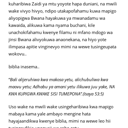
kuharibiwa Zaidi ya mtu yoyote hapa duniani, na mwili
wake vivyo hivyo, ndipo utakapofahamu kuwa mapigo
aliyopigwa Bwana hayakuwa ya mwanadamu wa
kawaida, alikuwa kama nyama buchani, kile
unachokifahamu kwenye filamu ni mfano mdogo wa
jinsi Bwana alivyokuwa anaonekana, na hiyo yote
ilimpasa apitie vinginevyo mimi na wewe tusingeupata
wokovu..
biblia inasema..
“
Bali alijeruhiwa kwa makosa yetu, alichubuliwa kwa
maovu yetu; Adhabu ya amani yetu ilikuwa juu yake, NA
KWA KUPIGWA KWAKE SISI TUMEPONA”.(Isaya 53:5)
Uso wake na mwili wake usingeharibiwa kwa mapigo
mabaya kama yale ambayo mengine hata
hayajaandikwa kwenye biblia, mimi na wewe leo hii