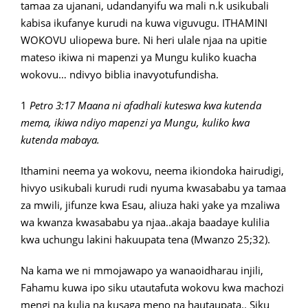
tamaa za ujanani, udandanyifu wa mali n.k usikubali
kabisa ikufanye kurudi na kuwa viguvugu. ITHAMINI
WOKOVU uliopewa bure. Ni heri ulale njaa na upitie
mateso ikiwa ni mapenzi ya Mungu kuliko kuacha
wokovu… ndivyo biblia inavyotufundisha.
1
Petro 3:17 Maana ni afadhali kuteswa kwa kutenda
mema, ikiwa ndiyo mapenzi ya Mungu, kuliko kwa
kutenda mabaya.
Ithamini neema ya wokovu, neema ikiondoka hairudigi,
hivyo usikubali kurudi rudi nyuma kwasababu ya tamaa
za mwili, jifunze kwa Esau, aliuza haki yake ya mzaliwa
wa kwanza kwasababu ya njaa..akaja baadaye kulilia
kwa uchungu lakini hakuupata tena (Mwanzo 25;32).
Na kama we ni mmojawapo ya wanaoidharau injili,
Fahamu kuwa ipo siku utautafuta wokovu kwa machozi
mengi na kulia na kusaga meno na hautaupata.. Siku