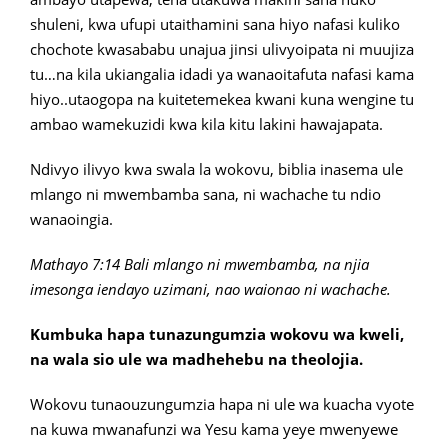
shuleni, kwa ufupi utaithamini sana hiyo nafasi kuliko
chochote kwasababu unajua jinsi ulivyoipata ni muujiza
tu…na kila ukiangalia idadi ya wanaoitafuta nafasi kama
hiyo..utaogopa na kuitetemekea kwani kuna wengine tu
ambao wamekuzidi kwa kila kitu lakini hawajapata.
Ndivyo ilivyo kwa swala la wokovu, biblia inasema ule
mlango ni mwembamba sana, ni wachache tu ndio
wanaoingia.
Mathayo 7:14 Bali mlango ni mwembamba, na njia
imesonga iendayo uzimani, nao waionao ni wachache.
Kumbuka hapa tunazungumzia wokovu wa kweli,
na wala sio ule wa madhehebu na theolojia.
Wokovu tunaouzungumzia hapa ni ule wa kuacha vyote
na kuwa mwanafunzi wa Yesu kama yeye mwenyewe