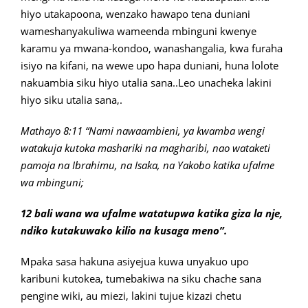
hiyo utakapoona, wenzako hawapo tena duniani
wameshanyakuliwa wameenda mbinguni kwenye
karamu ya mwana-kondoo, wanashangalia, kwa furaha
isiyo na kifani, na wewe upo hapa duniani, huna lolote
nakuambia siku hiyo utalia sana..Leo unacheka lakini
hiyo siku utalia sana,.
Mathayo 8:11 “Nami nawaambieni, ya kwamba wengi
watakuja kutoka mashariki na magharibi, nao wataketi
pamoja na Ibrahimu, na Isaka, na Yakobo katika ufalme
wa mbinguni;
12 bali wana wa ufalme watatupwa katika giza la nje,
ndiko kutakuwako kilio na kusaga meno”.
Mpaka sasa hakuna asiyejua kuwa unyakuo upo
karibuni kutokea, tumebakiwa na siku chache sana
pengine wiki, au miezi, lakini tujue kizazi chetu