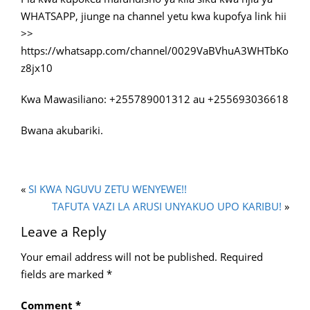
WHATSAPP, jiunge na channel yetu kwa kupofya link hii
>>
https://whatsapp.com/channel/0029VaBVhuA3WHTbKo
z8jx10
Kwa Mawasiliano: +255789001312 au +255693036618
Bwana akubariki.
«
SI KWA NGUVU ZETU WENYEWE!!
TAFUTA VAZI LA ARUSI UNYAKUO UPO KARIBU!
»
Leave a Reply
Your email address will not be published.
Required
fields are marked
*
Comment
*