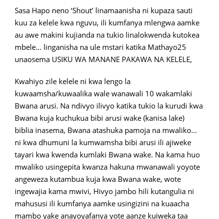
Sasa Hapo neno ‘Shout’ linamaanisha ni kupaza sauti
kuu za kelele kwa nguvu, ili kumfanya mlengwa aamke
au awe makini kujianda na tukio linalokwenda kutokea
mbele… linganisha na ule mstari katika Mathayo25
unaosema USIKU WA MANANE PAKAWA NA KELELE,
Kwahiyo zile kelele ni kwa lengo la
kuwaamsha/kuwaalika wale wanawali 10 wakamlaki
Bwana arusi. Na ndivyo ilivyo katika tukio la kurudi kwa
Bwana kuja kuchukua bibi arusi wake (kanisa lake)
biblia inasema, Bwana atashuka pamoja na mwaliko…
ni kwa dhumuni la kumwamsha bibi arusi ili ajiweke
tayari kwa kwenda kumlaki Bwana wake. Na kama huo
mwaliko usingepita kwanza hakuna mwanawali yoyote
angeweza kutambua kuja kwa Bwana wake, wote
ingewajia kama mwivi, Hivyo jambo hili kutangulia ni
mahususi ili kumfanya aamke usingizini na kuaacha
mambo yake anayoyafanya yote aanze kuiweka taa