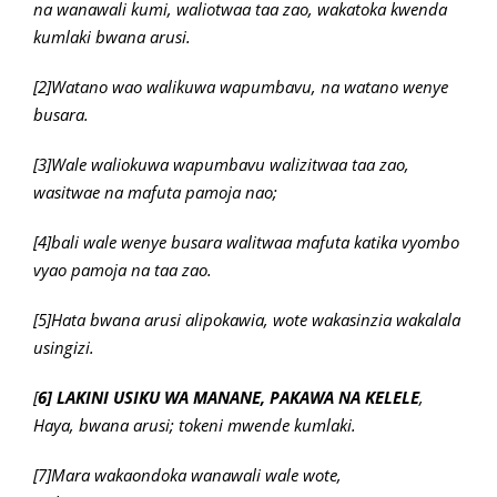
na wanawali kumi, waliotwaa taa zao, wakatoka kwenda
kumlaki bwana arusi.
[2]Watano wao walikuwa wapumbavu, na watano wenye
busara.
[3]Wale waliokuwa wapumbavu walizitwaa taa zao,
wasitwae na mafuta pamoja nao;
[4]bali wale wenye busara walitwaa mafuta katika vyombo
vyao pamoja na taa zao.
[5]Hata bwana arusi alipokawia, wote wakasinzia wakalala
usingizi.
[
6] LAKINI USIKU WA MANANE, PAKAWA NA KELELE
,
Haya, bwana arusi; tokeni mwende kumlaki.
[7]Mara wakaondoka wanawali wale wote,