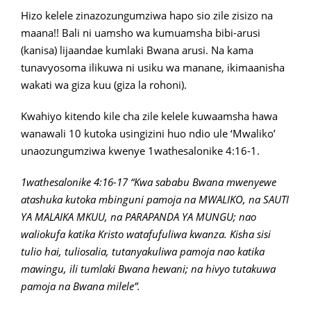
Hizo kelele zinazozungumziwa hapo sio zile zisizo na
maana!! Bali ni uamsho wa kumuamsha bibi-arusi
(kanisa) lijaandae kumlaki Bwana arusi. Na kama
tunavyosoma ilikuwa ni usiku wa manane, ikimaanisha
wakati wa giza kuu (giza la rohoni).
Kwahiyo kitendo kile cha zile kelele kuwaamsha hawa
wanawali 10 kutoka usingizini huo ndio ule ‘Mwaliko’
unaozungumziwa kwenye 1wathesalonike 4:16-1.
1wathesalonike 4:16-17 “Kwa sababu Bwana mwenyewe
atashuka kutoka mbinguni pamoja na MWALIKO, na SAUTI
YA MALAIKA MKUU, na PARAPANDA YA MUNGU; nao
waliokufa katika Kristo watafufuliwa kwanza. Kisha sisi
tulio hai, tuliosalia, tutanyakuliwa pamoja nao katika
mawingu, ili tumlaki Bwana hewani; na hivyo tutakuwa
pamoja na Bwana milele”.