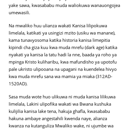
yake sawa, kwasababu muda waliokuwa wanauongojea
umewasili.
Na mwaliko huu ulianza wakati Kanisa lilipokuwa
limelala, katikati ya usingizi mzito (usiku wa manane),
kama tunavyosoma katika historia kanisa limepitia
kipindi cha giza kuu kwa muda mrefu (dark age) katika
nyakati ya kanisa la tatu hadi la nne, baada ya roho ya
mpinga Kristo kuliharibu, kwa mafundisho ya upotofu
pale ukristo ulipooana na upagani na kuendelea hivyo
kwa muda mrefu sana wa mamia ya miaka (312AD-
1520AD).
Sasa muda wote huo ulikuwa ni muda kanisa lilikuwa
limelala, Lakini ulipofika wakati wa Bwana kushuka
kulijilia kanisa lake tena, hakuja ghafla, kwasababu
hakuna ambaye angestahili kwenda naye, alianza
kwanza na kutanguliza Mwaliko wake, ni ujumbe wa