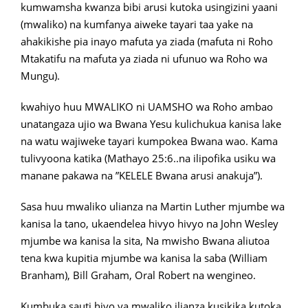
kumwamsha kwanza bibi arusi kutoka usingizini yaani
(mwaliko) na kumfanya aiweke tayari taa yake na
ahakikishe pia inayo mafuta ya ziada (mafuta ni Roho
Mtakatifu na mafuta ya ziada ni ufunuo wa Roho wa
Mungu).
kwahiyo huu MWALIKO ni UAMSHO wa Roho ambao
unatangaza ujio wa Bwana Yesu kulichukua kanisa lake
na watu wajiweke tayari kumpokea Bwana wao. Kama
tulivyoona katika (Mathayo 25:6..na ilipofika usiku wa
manane pakawa na ”KELELE Bwana arusi anakuja”).
Sasa huu mwaliko ulianza na Martin Luther mjumbe wa
kanisa la tano, ukaendelea hivyo hivyo na John Wesley
mjumbe wa kanisa la sita, Na mwisho Bwana aliutoa
tena kwa kupitia mjumbe wa kanisa la saba (William
Branham), Bill Graham, Oral Robert na wengineo.
Kumbuka sauti hiyo ya mwaliko ilianza kusikika kutoka