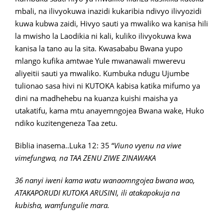
mbali, na ilivyokuwa inazidi kukaribia ndivyo ilivyozidi
kuwa kubwa zaidi, Hivyo sauti ya mwaliko wa kanisa hili
la mwisho la Laodikia ni kali, kuliko ilivyokuwa kwa
kanisa la tano au la sita. Kwasababu Bwana yupo
mlango kufika amtwae Yule mwanawali mwerevu
aliyeitii sauti ya mwaliko. Kumbuka ndugu Ujumbe
tulionao sasa hivi ni KUTOKA kabisa katika mifumo ya
dini na madhehebu na kuanza kuishi maisha ya
utakatifu, kama mtu anayemngojea Bwana wake, Huko
ndiko kuzitengeneza Taa zetu.
Biblia inasema..Luka 12: 35 “
Viuno vyenu na viwe
vimefungwa, na TAA ZENU ZIWE ZINAWAKA
36 nanyi iweni kama watu wanaomngojea bwana wao,
ATAKAPORUDI KUTOKA ARUSINI, ili atakapokuja na
kubisha, wamfungulie mara.