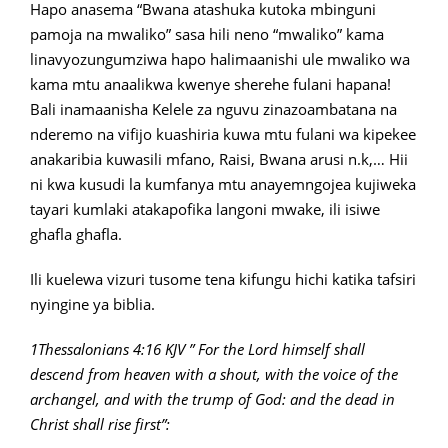
Hapo anasema “Bwana atashuka kutoka mbinguni
pamoja na mwaliko” sasa hili neno “mwaliko” kama
linavyozungumziwa hapo halimaanishi ule mwaliko wa
kama mtu anaalikwa kwenye sherehe fulani hapana!
Bali inamaanisha Kelele za nguvu zinazoambatana na
nderemo na vifijo kuashiria kuwa mtu fulani wa kipekee
anakaribia kuwasili mfano, Raisi, Bwana arusi n.k,… Hii
ni kwa kusudi la kumfanya mtu anayemngojea kujiweka
tayari kumlaki atakapofika langoni mwake, ili isiwe
ghafla ghafla.
Ili kuelewa vizuri tusome tena kifungu hichi katika tafsiri
nyingine ya biblia.
1Thessalonians 4:16 KJV ” For the Lord himself shall
descend from heaven with a shout, with the voice of the
archangel, and with the trump of God: and the dead in
Christ shall rise first”: