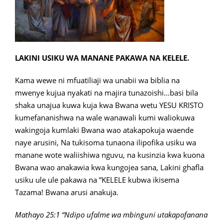
LAKINI USIKU WA MANANE PAKAWA NA KELELE.
Kama wewe ni mfuatiliaji wa unabii wa biblia na
mwenye kujua nyakati na majira tunazoishi…basi bila
shaka unajua kuwa kuja kwa Bwana wetu YESU KRISTO
kumefananishwa na wale wanawali kumi waliokuwa
wakingoja kumlaki Bwana wao atakapokuja waende
naye arusini, Na tukisoma tunaona ilipofika usiku wa
manane wote waliishiwa nguvu, na kusinzia kwa kuona
Bwana wao anakawia kwa kungojea sana, Lakini ghafla
usiku ule ule pakawa na ”KELELE kubwa ikisema
Tazama! Bwana arusi anakuja.
Mathayo 25:1 “Ndipo ufalme wa mbinguni utakapofanana