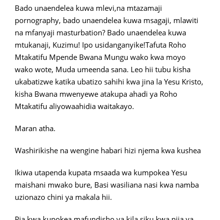
Bado unaendelea kuwa mlevi,na mtazamaji
pornography, bado unaendelea kuwa msagaji, mlawiti
na mfanyaji masturbation? Bado unaendelea kuwa
mtukanaji, Kuzimu! Ipo usidanganyike!Tafuta Roho
Mtakatifu Mpende Bwana Mungu wako kwa moyo
wako wote, Muda umeenda sana. Leo hii tubu kisha
ukabatizwe katika ubatizo sahihi kwa jina la Yesu Kristo,
kisha Bwana mwenyewe atakupa ahadi ya Roho
Mtakatifu aliyowaahidia waitakayo.
Maran atha.
Washirikishe na wengine habari hizi njema kwa kushea
Ikiwa utapenda kupata msaada wa kumpokea Yesu
maishani mwako bure, Basi wasiliana nasi kwa namba
uzionazo chini ya makala hii.
Pia kwa kupokea mafundisho ya kila siku kwa njia ya