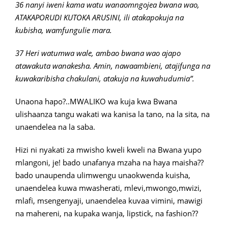
36 nanyi iweni kama watu wanaomngojea bwana wao,
ATAKAPORUDI KUTOKA ARUSINI, ili atakapokuja na
kubisha, wamfungulie mara.
37 Heri watumwa wale, ambao bwana wao ajapo
atawakuta wanakesha. Amin, nawaambieni, atajifunga na
kuwakaribisha chakulani, atakuja na kuwahudumia”.
Unaona hapo?..MWALIKO wa kuja kwa Bwana
ulishaanza tangu wakati wa kanisa la tano, na la sita, na
unaendelea na la saba.
Hizi ni nyakati za mwisho kweli kweli na Bwana yupo
mlangoni, je! bado unafanya mzaha na haya maisha??
bado unaupenda ulimwengu unaokwenda kuisha,
unaendelea kuwa mwasherati, mlevi,mwongo,mwizi,
mlafi, msengenyaji, unaendelea kuvaa vimini, mawigi
na mahereni, na kupaka wanja, lipstick, na fashion??