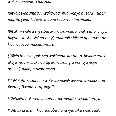
wakazitengeneza taa zao.
[8]Wale wapumbavu wakawaambia wenye busara, Tupeni
mafuta yenu kidogo; maana taa zetu zinazimika.
[9]Lakini wale wenye busara wakawajibu, wakisema, Sivyo;
hayatatutosha sisi na ninyi; afadhali shikeni njia mwende
kwa wauzao, mkajinunulie.
[10]Na hao walipokuwa wakienda kununua, bwana arusi
akaja, nao waliokuwa tayari wakaingia pamoja naye
arusini; mlango ukafungwa.
[11]Halafu wakaja na wale wanawali wengine, wakasema,
Bwana, Bwana, utufungulie.
[12]Akajibu akasema, Amin, nawaambia, siwajui ninyi.
[13]Basi kesheni, kwa sababu hamwijui siku wala saa”.