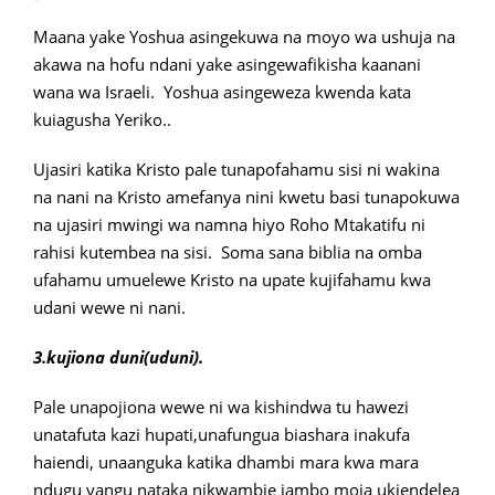
Maana yake Yoshua asingekuwa na moyo wa ushuja na
akawa na hofu ndani yake asingewafikisha kaanani
wana wa Israeli. Yoshua asingeweza kwenda kata
kuiagusha Yeriko..
Ujasiri katika Kristo pale tunapofahamu sisi ni wakina
na nani na Kristo amefanya nini kwetu basi tunapokuwa
na ujasiri mwingi wa namna hiyo Roho Mtakatifu ni
rahisi kutembea na sisi. Soma sana biblia na omba
ufahamu umuelewe Kristo na upate kujifahamu kwa
udani wewe ni nani.
3.kujiona duni(uduni).
Pale unapojiona wewe ni wa kishindwa tu hawezi
unatafuta kazi hupati,unafungua biashara inakufa
haiendi, unaanguka katika dhambi mara kwa mara
ndugu yangu nataka nikwambie jambo moja ukiendelea