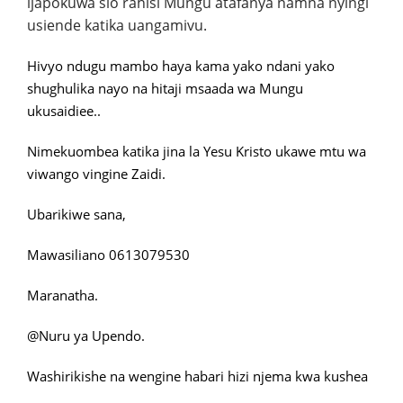
ijapokuwa sio rahisi Mungu atafanya namna nyingi
usiende katika uangamivu.
Hivyo ndugu mambo haya kama yako ndani yako
shughulika nayo na hitaji msaada wa Mungu
ukusaidiee..
Nimekuombea katika jina la Yesu Kristo ukawe mtu wa
viwango vingine Zaidi.
Ubarikiwe sana,
Mawasiliano 0613079530
Maranatha.
@Nuru ya Upendo.
Washirikishe na wengine habari hizi njema kwa kushea