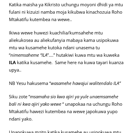
Katika maisha ya Kikristo uchungu moyoni dhidi ya mtu
fulani ni kizuizi namba moja kikubwa kinachozuia Roho
Mtakatifu kutembea na wewe..
Ikiwa wewe huwezi kuachilia/kumsahehe mtu
aliekukosea au aliekufanyia mabaya kama usipokuwa
mtu wa kusamehe kutoka ndani unasema tu
“
nimemsaheme “ILA
”….” hutakiwi kuwa mtu wa kuweka
ILA
katika kusamehe. Same here na kuwa tayari kuanza
upya..
NB Yesu hakusema “
wasamehe hawajui walitendalo ILA”
Siku zote “
msamaha sio kwa ajiri ya yule unaemsamehe
bali ni kwa ajiri yako wewe
“ unapokaa na uchungu Roho
Mtakatifu hawezi kutembea na wewe japokuwa yupo
ndani yako.
Unapokuwa mzito katika kusamehe au usipokuwa mtu