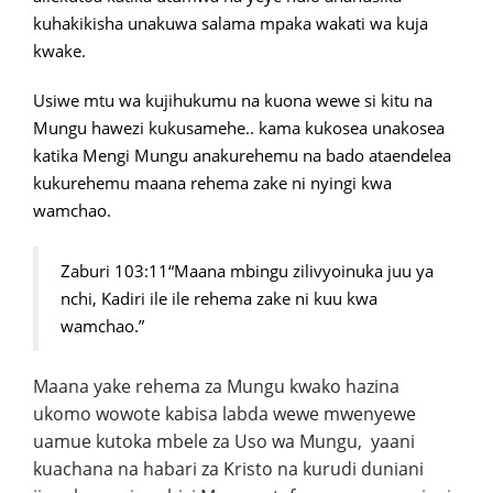
kuhakikisha unakuwa salama mpaka wakati wa kuja
kwake.
Usiwe mtu wa kujihukumu na kuona wewe si kitu na
Mungu hawezi kukusamehe.. kama kukosea unakosea
katika Mengi Mungu anakurehemu na bado ataendelea
kukurehemu maana rehema zake ni nyingi kwa
wamchao.
Zaburi 103:11“Maana mbingu zilivyoinuka juu ya
nchi, Kadiri ile ile rehema zake ni kuu kwa
wamchao.”
Maana yake rehema za Mungu kwako hazina
ukomo wowote kabisa labda wewe mwenyewe
uamue kutoka mbele za Uso wa Mungu, yaani
kuachana na habari za Kristo na kurudi duniani