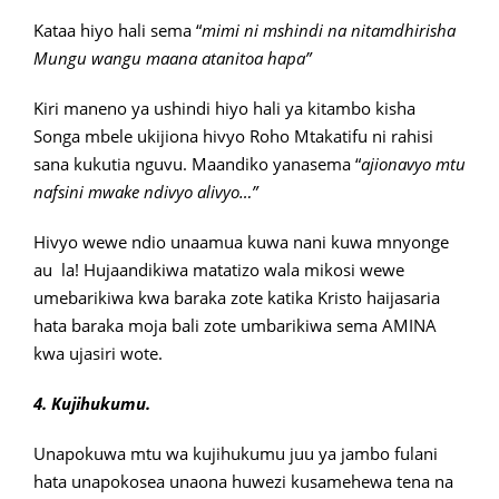
Kataa hiyo hali sema “
mimi ni mshindi na nitamdhirisha
Mungu wangu maana atanitoa hapa”
Kiri maneno ya ushindi hiyo hali ya kitambo kisha
Songa mbele ukijiona hivyo Roho Mtakatifu ni rahisi
sana kukutia nguvu. Maandiko yanasema “
ajionavyo mtu
nafsini mwake ndivyo alivyo…”
Hivyo wewe ndio unaamua kuwa nani kuwa mnyonge
au la! Hujaandikiwa matatizo wala mikosi wewe
umebarikiwa kwa baraka zote katika Kristo haijasaria
hata baraka moja bali zote umbarikiwa sema AMINA
kwa ujasiri wote.
4. Kujihukumu.
Unapokuwa mtu wa kujihukumu juu ya jambo fulani
hata unapokosea unaona huwezi kusamehewa tena na