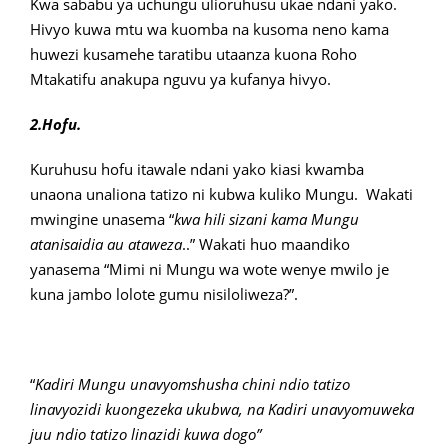
Kwa sababu ya uchungu ulioruhusu ukae ndani yako.
Hivyo kuwa mtu wa kuomba na kusoma neno kama
huwezi kusamehe taratibu utaanza kuona Roho
Mtakatifu anakupa nguvu ya kufanya hivyo.
2.Hofu.
Kuruhusu hofu itawale ndani yako kiasi kwamba
unaona unaliona tatizo ni kubwa kuliko Mungu. Wakati
mwingine unasema “
kwa hili sizani kama Mungu
atanisaidia au ataweza
..” Wakati huo maandiko
yanasema “Mimi ni Mungu wa wote wenye mwilo je
kuna jambo lolote gumu nisiloliweza?”.
“
Kadiri Mungu unavyomshusha chini ndio tatizo
linavyozidi kuongezeka ukubwa, na Kadiri unavyomuweka
juu ndio tatizo linazidi kuwa dogo”