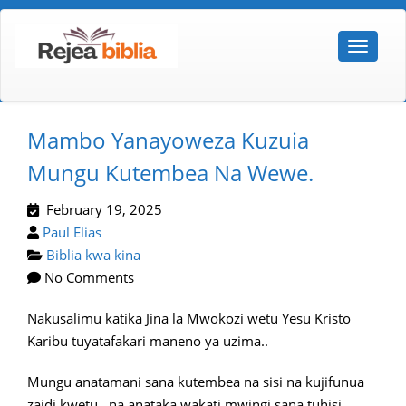
Mambo Yanayoweza Kuzuia
Mungu Kutembea Na Wewe.
February 19, 2025
Paul Elias
Biblia kwa kina
No Comments
Nakusalimu katika Jina la Mwokozi wetu Yesu Kristo
Karibu tuyatafakari maneno ya uzima..
Mungu anatamani sana kutembea na sisi na kujifunua
zaidi kwetu, na anataka wakati mwingi sana tuhisi