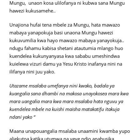
Mungu, unaon kosa ulilofanya ni kubwa sana Mungu
hawezi kukusamehe..
Unajiona hufai tena mbele za Mungu, hata mawazo
mabaya yanapokuja basi unaona Mungu hawezi
kukuvumilia kwa hayo mawazo mabaya yanayokuja..
ndugu fahamu kabisa shetani atautumia mlango huo
kuendelea kukunyanyasa kwa sababu umeshindwa
kuielewa vizuri damu ya Yesu Kristo inafanya nini na
ilifanya nini juu yako.
Utazame msalaba umefanya nini kwako, badala ya
kuangalia sana dhambi na makosa unayokosea mara kwa
mara uangalia mara kwa mara msalaba hata nguvu ya
kuendelea mbele na kuishi maisha matakatifu itakuja
ndani yako “
Maana unapouangalia msalaba unaamini kwamba yupo
aliekutoa katika utumwa na yeye ndio anahusika