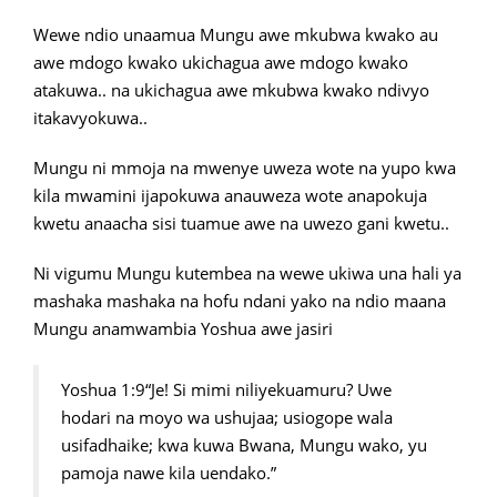
Wewe ndio unaamua Mungu awe mkubwa kwako au
awe mdogo kwako ukichagua awe mdogo kwako
atakuwa.. na ukichagua awe mkubwa kwako ndivyo
itakavyokuwa..
Mungu ni mmoja na mwenye uweza wote na yupo kwa
kila mwamini ijapokuwa anauweza wote anapokuja
kwetu anaacha sisi tuamue awe na uwezo gani kwetu..
Ni vigumu Mungu kutembea na wewe ukiwa una hali ya
mashaka mashaka na hofu ndani yako na ndio maana
Mungu anamwambia Yoshua awe jasiri
Yoshua 1:9“Je! Si mimi niliyekuamuru? Uwe
hodari na moyo wa ushujaa; usiogope wala
usifadhaike; kwa kuwa Bwana, Mungu wako, yu
pamoja nawe kila uendako.”