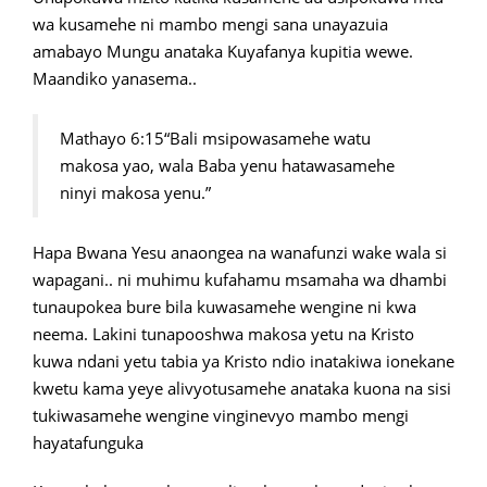
wa kusamehe ni mambo mengi sana unayazuia
amabayo Mungu anataka Kuyafanya kupitia wewe.
Maandiko yanasema..
Mathayo 6:15“Bali msipowasamehe watu
makosa yao, wala Baba yenu hatawasamehe
ninyi makosa yenu.”
Hapa Bwana Yesu anaongea na wanafunzi wake wala si
wapagani.. ni muhimu kufahamu msamaha wa dhambi
tunaupokea bure bila kuwasamehe wengine ni kwa
neema. Lakini tunapooshwa makosa yetu na Kristo
kuwa ndani yetu tabia ya Kristo ndio inatakiwa ionekane
kwetu kama yeye alivyotusamehe anataka kuona na sisi
tukiwasamehe wengine vinginevyo mambo mengi
hayatafunguka