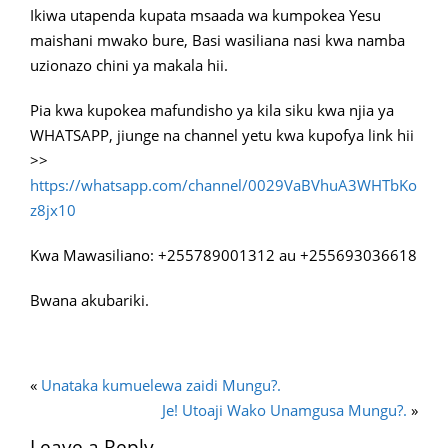
Ikiwa utapenda kupata msaada wa kumpokea Yesu
maishani mwako bure, Basi wasiliana nasi kwa namba
uzionazo chini ya makala hii.
Pia kwa kupokea mafundisho ya kila siku kwa njia ya
WHATSAPP, jiunge na channel yetu kwa kupofya link hii
>>
https://whatsapp.com/channel/0029VaBVhuA3WHTbKo
z8jx10
Kwa Mawasiliano: +255789001312 au +255693036618
Bwana akubariki.
«
Unataka kumuelewa zaidi Mungu?.
Je! Utoaji Wako Unamgusa Mungu?.
»
Leave a Reply