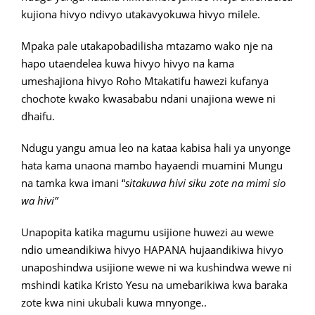
kujiona hivyo ndivyo utakavyokuwa hivyo milele.
Mpaka pale utakapobadilisha mtazamo wako nje na
hapo utaendelea kuwa hivyo hivyo na kama
umeshajiona hivyo Roho Mtakatifu hawezi kufanya
chochote kwako kwasababu ndani unajiona wewe ni
dhaifu.
Ndugu yangu amua leo na kataa kabisa hali ya unyonge
hata kama unaona mambo hayaendi muamini Mungu
na tamka kwa imani “
sitakuwa hivi siku zote na mimi sio
wa hivi”
Unapopita katika magumu usijione huwezi au wewe
ndio umeandikiwa hivyo HAPANA hujaandikiwa hivyo
unaposhindwa usijione wewe ni wa kushindwa wewe ni
mshindi katika Kristo Yesu na umebarikiwa kwa baraka
zote kwa nini ukubali kuwa mnyonge..