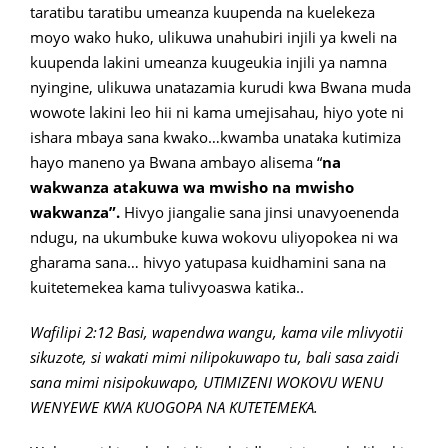
taratibu taratibu umeanza kuupenda na kuelekeza
moyo wako huko, ulikuwa unahubiri injili ya kweli na
kuupenda lakini umeanza kuugeukia injili ya namna
nyingine, ulikuwa unatazamia kurudi kwa Bwana muda
wowote lakini leo hii ni kama umejisahau, hiyo yote ni
ishara mbaya sana kwako…kwamba unataka kutimiza
hayo maneno ya Bwana ambayo alisema “
na
wakwanza atakuwa wa mwisho na mwisho
wakwanza”.
Hivyo jiangalie sana jinsi unavyoenenda
ndugu, na ukumbuke kuwa wokovu uliyopokea ni wa
gharama sana… hivyo yatupasa kuidhamini sana na
kuitetemekea kama tulivyoaswa katika..
Wafilipi 2:12 Basi, wapendwa wangu, kama vile mlivyotii
sikuzote, si wakati mimi nilipokuwapo tu, bali sasa zaidi
sana mimi nisipokuwapo, UTIMIZENI WOKOVU WENU
WENYEWE KWA KUOGOPA NA KUTETEMEKA.