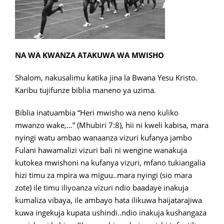
NA WA KWANZA ATAKUWA WA MWISHO
Shalom, nakusalimu katika jina la Bwana Yesu Kristo.
Karibu tujifunze biblia maneno ya uzima.
Biblia inatuambia “Heri mwisho wa neno kuliko
mwanzo wake,…” (Mhubiri 7:8), hii ni kweli kabisa, mara
nyingi watu ambao wanaanza vizuri kufanya jambo
Fulani hawamalizi vizuri bali ni wengine wanakuja
kutokea mwishoni na kufanya vizuri, mfano tukiangalia
hizi timu za mpira wa miguu..mara nyingi (sio mara
zote) ile timu iliyoanza vizuri ndio baadaye inakuja
kumaliza vibaya, ile ambayo hata ilikuwa haijatarajiwa
kuwa ingekuja kupata ushindi..ndio inakuja kushangaza