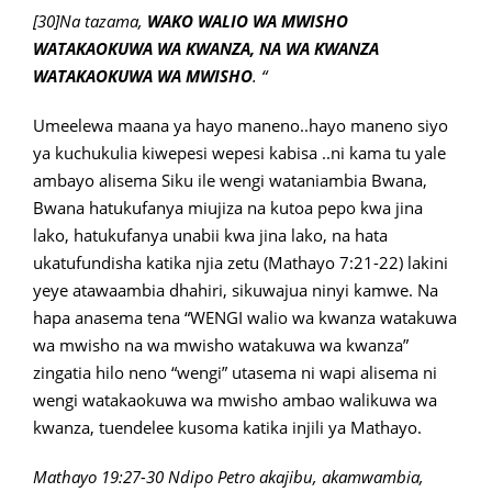
[30]Na tazama,
WAKO
WALIO WA MWISHO
WATAKAOKUWA WA KWANZA, NA WA KWANZA
WATAKAOKUWA WA MWISHO
. “
Umeelewa maana ya hayo maneno..hayo maneno siyo
ya kuchukulia kiwepesi wepesi kabisa ..ni kama tu yale
ambayo alisema Siku ile wengi wataniambia Bwana,
Bwana hatukufanya miujiza na kutoa pepo kwa jina
lako, hatukufanya unabii kwa jina lako, na hata
ukatufundisha katika njia zetu (Mathayo 7:21-22) lakini
yeye atawaambia dhahiri, sikuwajua ninyi kamwe. Na
hapa anasema tena “WENGI walio wa kwanza watakuwa
wa mwisho na wa mwisho watakuwa wa kwanza”
zingatia hilo neno “wengi” utasema ni wapi alisema ni
wengi watakaokuwa wa mwisho ambao walikuwa wa
kwanza, tuendelee kusoma katika injili ya Mathayo.
Mathayo 19:27-30 Ndipo Petro akajibu, akamwambia,