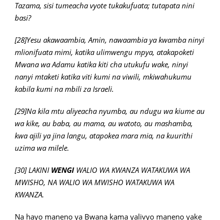
Tazama, sisi tumeacha vyote tukakufuata; tutapata nini
basi?
[28]Yesu akawaambia, Amin, nawaambia ya kwamba ninyi
mlionifuata mimi, katika ulimwengu mpya, atakapoketi
Mwana wa Adamu katika kiti cha utukufu wake, ninyi
nanyi mtaketi katika viti kumi na viwili, mkiwahukumu
kabila kumi na mbili za Israeli.
[29]Na kila mtu aliyeacha nyumba, au ndugu wa kiume au
wa kike, au baba, au mama, au watoto, au mashamba,
kwa ajili ya jina langu, atapokea mara mia, na kuurithi
uzima wa milele.
[30] LAKINI
WENGI
WALIO WA KWANZA WATAKUWA WA
MWISHO, NA WALIO WA MWISHO WATAKUWA WA
KWANZA.
Na hayo maneno ya Bwana kama yalivyo maneno yake