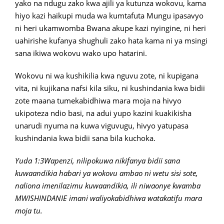
yako na ndugu zako kwa ajili ya kutunza wokovu, kama
hiyo kazi haikupi muda wa kumtafuta Mungu ipasavyo
ni heri ukamwomba Bwana akupe kazi nyingine, ni heri
uahirishe kufanya shughuli zako hata kama ni ya msingi
sana ikiwa wokovu wako upo hatarini.
Wokovu ni wa kushikilia kwa nguvu zote, ni kupigana
vita, ni kujikana nafsi kila siku, ni kushindania kwa bidii
zote maana tumekabidhiwa mara moja na hivyo
ukipoteza ndio basi, na adui yupo kazini kuakikisha
unarudi nyuma na kuwa viguvugu, hivyo yatupasa
kushindania kwa bidii sana bila kuchoka.
Yuda 1:3Wapenzi, nilipokuwa nikifanya bidii sana
kuwaandikia habari ya wokovu ambao ni wetu sisi sote,
naliona imenilazimu kuwaandikia, ili niwaonye kwamba
MWISHINDANIE imani waliyokabidhiwa watakatifu mara
moja tu.