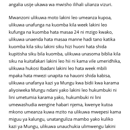
angalia usije ukawa wa mwisho ilihali ulianza vizuri.
Mwanzoni ulikuwa moto lakini leo umeanza kupoa,
ulikuwa unafunga na kuomba kila week lakini leo
kufunga na kuomba hata masaa 24 ni mzigo kwako,
ulikuwa unaenda hata masaa manne hadi tano katika
kuomba kila siku lakini siku hizi huoni hata shida
kupitisha siku bila kuomba, ulikuwa unasoma biblia kila
siku na kuitafakari lakini leo hii ni kama vile umeridhika,
ulikuwa hukosi Ibadani lakini leo hata week mbili
mpaka hata mwezi unapita na hauoni shida kabisa,
ulikuwa unafanya kazi ya Mungu kwa bidii kwa karama
aliyoiweka Mungu ndani yako lakini leo hukumbuki ni
lini umetumia karama yako, hukumbuki ni lini
umewashudia wengine habari njema, kwenye kutoa
mkono umeanza kuwa mzito na ulikuwa mwepesi kama
miguu ya kalungu, unatanguliza mambo yako kuliko
kazi ya Mungu, ulikuwa unauchukia ulimwengu lakini