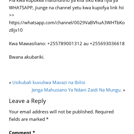
Pia kwa kupokea mafundisho ya kila siku kwa njia ya
WHATSAPP, jiunge na channel yetu kwa kupofya link hii
>>
https://whatsapp.com/channel/0029VaBVhuA3WHTbKo
z8jx10
Kwa Mawasiliano: +255789001312 au +255693036618
Bwana akubariki.
«
Usikubali kuvuliwa Mavazi na Ibilisi
Jenga Mahusiano Ya Ndani Zaidi Na Mungu.
»
Leave a Reply
Your email address will not be published.
Required
fields are marked
*
Comment
*