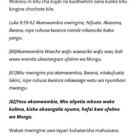
Wokovu ni kitu cha kujali na kuidhamini sana kuliko kitu
kingine chochote kile.
Luka 9:59-62 Akamwambia mwingine, Nifuate. Akasema,
Bwana, nipe ruhusa kwanza niende nikamzike baba
yangu.
[60]Akamwambia Waache wafu wawazike wafu wao; bali
wewe enenda ukautangaze ufalme wa Mungu.
[61]Mtu mwingine pia akamwambia, Bwana, nitakufuata;
lakini, nipe ruhusa kwanza nikawaage watu wa nyumbani
mwangu.
[
62]Yesu akamwambia, Mtu aliyetia mkono wake
kulima, kisha akaangalia nyuma, hafai kwa ufalme
wa Mungu.
Wakati mwingine uwe tayari kuhatarisha mahusiano