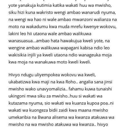
yote yanakuja kutimia katika wakati huu wa mwisho,
siku hizi kuna wakristo wengi ambao wanarudi nyuma,
na wengi wa hao ni wale ambao mwanzoni walianza na
moto na wakadumu kwa muda mrefu kwenye wokovu,
lakini leo hii utaona wale ambao walikuwa
wanasuasua…ambao hata hawakujua kweli yote, na
wengine ambao walikuwa wapagani kabisa ndio leo
wakisikia injili ya kweli utaona ndio wanageuka moja
kwa moja na wanakuwa moto kweli kweli.
Hivyo ndugu uliyempokea wokovu wa kweli,
ukabatizwa kwa maji na kwa Roho.. angalia sana jinsi
mwisho wako unavyomalizia.. fahamu kuwa tunaishi
ukingoni mwa siku za mwisho..huu si wakati wa
kutazama nyuma, sio wakati wa kuanza kupoa poa..ni
wakati wa kuongeza bidii zaidi kwa maana mwisho
umekaribia na Bwana alisema wa kwanza atakuwa wa
mwisho na wa mwisho atakuwa wa kwanza.. hivyo