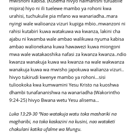
mwishoni kabisa. (Kusema hivyo haimanishi tufuatilie
mipira) hiyo ni ili tuelewe mambo ya rohoni kwa
urahisi, tuchukulie pia mfano wa wanariadha..mara
nyingi wale walioanza vizuri kupiga mbio..mwanzoni ni
rahisi kutabiri kuwa watakuwa wa kwanza, lakini cha
ajabu ni kwamba wale ambao walikuwa nyuma kabisa
ambao walionekana kuwa hawawezi kuwa miongoni
mwa wale watakaoshika nafasi za kwanza kwanza..ndio
kwanza wanakuja kuwa wa kwanza na wale wakwanza
wanakuja kuwa wa mwisho japokuwa walianza vizuri..
hivyo tukirudi kwenye mambo ya rohoni…sisi
tuliookoka kwa kumwamini Yesu Kristo na kuoshwa
dhambi tunafananishwa na wanariadha (Wakorintho
9:24-25) hivyo Bwana wetu Yesu alisema…
Luka 13:29-30 “Nao watakuja watu toka mashariki na
magharibi, na toka kaskazini na kusini, nao wataketi
chakulani katika ufalme wa Mungu.