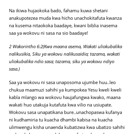
Na ikiwa hujaokoka bado, fahamu kuwa shetani
anakupotezea muda kwa hicho unachokitafuta kwanza
na kusema nitaokoka baadaye, kwani biblia inasema
saa ya wokovu ni sasa na sio baadaye!
2 Wakorintho 6:2(Kwa maana asema, Wakati uliokubalika
nalikusikia, Siku ya wokovu nalikusaidia; tazama, wakati
uliokubalika ndio sasa; tazama, siku ya wokovu ndiyo
sasa.)
Saa ya wokovu ni sasa unaposoma ujumbe huu..leo
chukua maamuzi sahihi ya kumpokea Yesu kweli kweli
kabla mlango wa wokovu haujafungwa kwako, maana
wakati huo utakuja kutafuta kwa vilio na usiupate.
Wokovu sasa unapatikana bure..unachopaswa kufanya
ni kudhamiria tu kuacha dhambi kabisa na kuacha
ulimwengu kisha unaenda kubatizwa kwa ubatizo sahihi