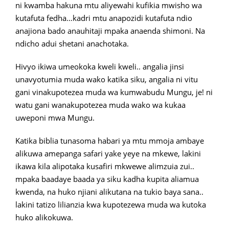
ni kwamba hakuna mtu aliyewahi kufikia mwisho wa
kutafuta fedha…kadri mtu anapozidi kutafuta ndio
anajiona bado anauhitaji mpaka anaenda shimoni. Na
ndicho adui shetani anachotaka.
Hivyo ikiwa umeokoka kweli kweli.. angalia jinsi
unavyotumia muda wako katika siku, angalia ni vitu
gani vinakupotezea muda wa kumwabudu Mungu, je! ni
watu gani wanakupotezea muda wako wa kukaa
uweponi mwa Mungu.
Katika biblia tunasoma habari ya mtu mmoja ambaye
alikuwa amepanga safari yake yeye na mkewe, lakini
ikawa kila alipotaka kusafiri mkwewe alimzuia zui..
mpaka baadaye baada ya siku kadha kupita aliamua
kwenda, na huko njiani alikutana na tukio baya sana..
lakini tatizo lilianzia kwa kupotezewa muda wa kutoka
huko alikokuwa.