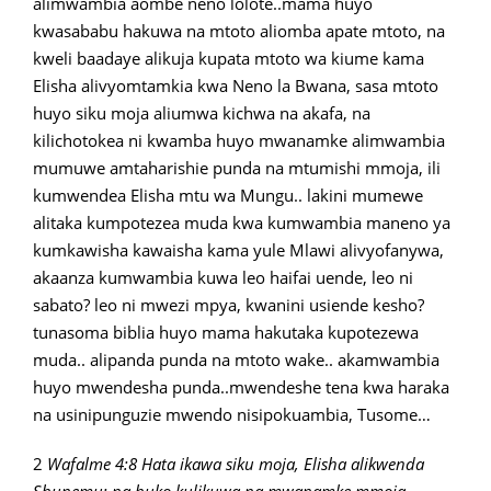
alimwambia aombe neno lolote..mama huyo
kwasababu hakuwa na mtoto aliomba apate mtoto, na
kweli baadaye alikuja kupata mtoto wa kiume kama
Elisha alivyomtamkia kwa Neno la Bwana, sasa mtoto
huyo siku moja aliumwa kichwa na akafa, na
kilichotokea ni kwamba huyo mwanamke alimwambia
mumuwe amtaharishie punda na mtumishi mmoja, ili
kumwendea Elisha mtu wa Mungu.. lakini mumewe
alitaka kumpotezea muda kwa kumwambia maneno ya
kumkawisha kawaisha kama yule Mlawi alivyofanywa,
akaanza kumwambia kuwa leo haifai uende, leo ni
sabato? leo ni mwezi mpya, kwanini usiende kesho?
tunasoma biblia huyo mama hakutaka kupotezewa
muda.. alipanda punda na mtoto wake.. akamwambia
huyo mwendesha punda..mwendeshe tena kwa haraka
na usinipunguzie mwendo nisipokuambia, Tusome…
2
Wafalme 4:8 Hata ikawa siku moja, Elisha alikwenda