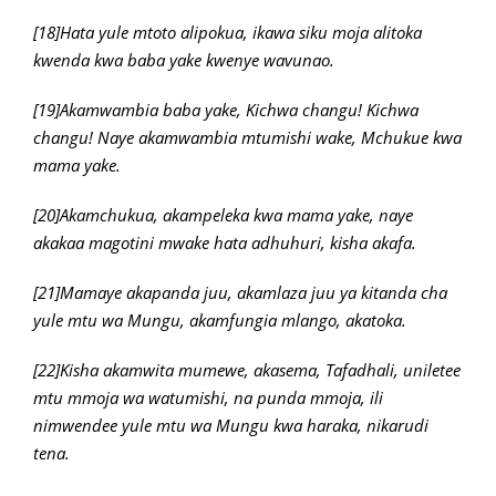
[18]Hata yule mtoto alipokua, ikawa siku moja alitoka
kwenda kwa baba yake kwenye wavunao.
[19]Akamwambia baba yake, Kichwa changu! Kichwa
changu! Naye akamwambia mtumishi wake, Mchukue kwa
mama yake.
[20]Akamchukua, akampeleka kwa mama yake, naye
akakaa magotini mwake hata adhuhuri, kisha akafa.
[21]Mamaye akapanda juu, akamlaza juu ya kitanda cha
yule mtu wa Mungu, akamfungia mlango, akatoka.
[22]Kisha akamwita mumewe, akasema, Tafadhali, uniletee
mtu mmoja wa watumishi, na punda mmoja, ili
nimwendee yule mtu wa Mungu kwa haraka, nikarudi
tena.