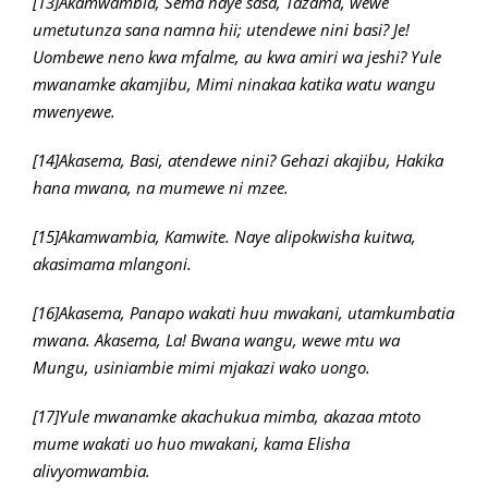
[13]Akamwambia, Sema naye sasa, Tazama, wewe
umetutunza sana namna hii; utendewe nini basi? Je!
Uombewe neno kwa mfalme, au kwa amiri wa jeshi? Yule
mwanamke akamjibu, Mimi ninakaa katika watu wangu
mwenyewe.
[14]Akasema, Basi, atendewe nini? Gehazi akajibu, Hakika
hana mwana, na mumewe ni mzee.
[15]Akamwambia, Kamwite. Naye alipokwisha kuitwa,
akasimama mlangoni.
[16]Akasema, Panapo wakati huu mwakani, utamkumbatia
mwana. Akasema, La! Bwana wangu, wewe mtu wa
Mungu, usiniambie mimi mjakazi wako uongo.
[17]Yule mwanamke akachukua mimba, akazaa mtoto
mume wakati uo huo mwakani, kama Elisha
alivyomwambia.