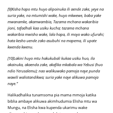
[9]Kisha hapo mtu huyo alipoinuka ili aende zake, yeye na
suria yake, na mtumishi wake, huyo mkwewe, baba yake
mwanamke, akamwambia, Tazama mchana wakaribia
jioni, tafadhali kaa usiku kucha; tazama mchana
wakaribia mwisho wake, lala hapa, ili moyo wako ufurahi;
hata kesho uende zako asubuhi na mapema, ili upate
kwenda kwenu.
[10]Lakini huyo mtu hakukubali kukaa usiku huo, ila
akainuka, akaenda zake, akafika mkabala wa Yebusi (huo
ndio Yerusalemu); nao walikuwako pamoja naye punda
wawili waliotandikwa; suria yake naye alikuwa pamoja
naye.”
Halikadhalika tunamsoma pia mama mmoja katika
biblia ambaye alikuwa akimhudumia Elisha mtu wa
Mungu, na Elisha kwa kupenda ukarimu wake