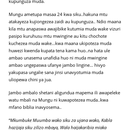
kupunguza muda.
Mungu ametupa masaa 24 kwa siku..hakuna mtu
atakayeza kujiongezea zaidi au kupunguza.. Ndio maana
kila mtu anapaswa awajibike kutumia muda wake vizuri
pasipo kuruhusu mtu mwingine au kitu chochote
kuchezea muda wake…kwa maana ukipoteza muda
huwezi kwenda kupata tena kama huo..na hata ule
ambao unasema unafidia huo ni muda mwingine
ambao ungepaswa ufanye jambo lingine… hivyo
yakupasa ungalie sana jinsi unavyotumia muda
uliopewa chini ya jua.
Jambo ambalo shetani aligundua mapema ili awapeleke
watu mbali na Mungu ni kuwapotezea muda..kwa
mfano biblia inavyosema..
“
Mkumbuke Muumba wako siku za ujana wako, Kabla
hazijaja siku zilizo mbaya, Wala haijakaribia miaka