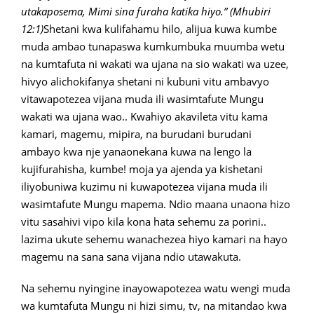
utakaposema, Mimi sina furaha katika hiyo.” (Mhubiri
12:1)
Shetani kwa kulifahamu hilo, alijua kuwa kumbe
muda ambao tunapaswa kumkumbuka muumba wetu
na kumtafuta ni wakati wa ujana na sio wakati wa uzee,
hivyo alichokifanya shetani ni kubuni vitu ambavyo
vitawapotezea vijana muda ili wasimtafute Mungu
wakati wa ujana wao.. Kwahiyo akavileta vitu kama
kamari, magemu, mipira, na burudani burudani
ambayo kwa nje yanaonekana kuwa na lengo la
kujifurahisha, kumbe! moja ya ajenda ya kishetani
iliyobuniwa kuzimu ni kuwapotezea vijana muda ili
wasimtafute Mungu mapema. Ndio maana unaona hizo
vitu sasahivi vipo kila kona hata sehemu za porini..
lazima ukute sehemu wanachezea hiyo kamari na hayo
magemu na sana sana vijana ndio utawakuta.
Na sehemu nyingine inayowapotezea watu wengi muda
wa kumtafuta Mungu ni hizi simu, tv, na mitandao kwa