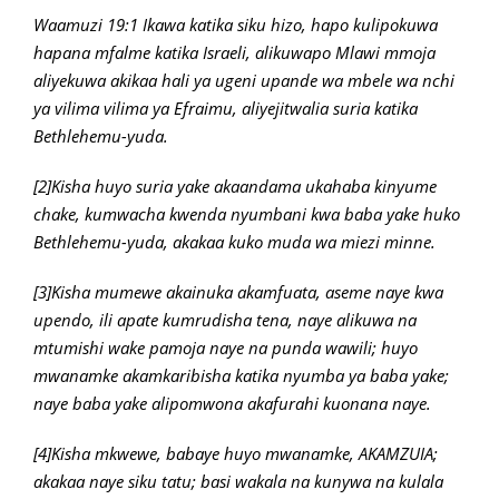
Waamuzi 19:1 Ikawa katika siku hizo, hapo kulipokuwa
hapana mfalme katika Israeli, alikuwapo Mlawi mmoja
aliyekuwa akikaa hali ya ugeni upande wa mbele wa nchi
ya vilima vilima ya Efraimu, aliyejitwalia suria katika
Bethlehemu-yuda.
[2]Kisha huyo suria yake akaandama ukahaba kinyume
chake, kumwacha kwenda nyumbani kwa baba yake huko
Bethlehemu-yuda, akakaa kuko muda wa miezi minne.
[3]Kisha mumewe akainuka akamfuata, aseme naye kwa
upendo, ili apate kumrudisha tena, naye alikuwa na
mtumishi wake pamoja naye na punda wawili; huyo
mwanamke akamkaribisha katika nyumba ya baba yake;
naye baba yake alipomwona akafurahi kuonana naye.
[4]Kisha mkwewe, babaye huyo mwanamke, AKAMZUIA;
akakaa naye siku tatu; basi wakala na kunywa na kulala