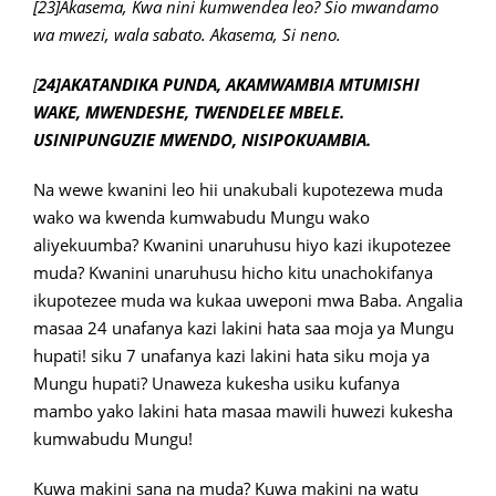
[23]Akasema, Kwa nini kumwendea leo? Sio mwandamo
wa mwezi, wala sabato. Akasema, Si neno.
[
24]AKATANDIKA PUNDA, AKAMWAMBIA MTUMISHI
WAKE, MWENDESHE, TWENDELEE MBELE.
USINIPUNGUZIE MWENDO, NISIPOKUAMBIA.
Na wewe kwanini leo hii unakubali kupotezewa muda
wako wa kwenda kumwabudu Mungu wako
aliyekuumba? Kwanini unaruhusu hiyo kazi ikupotezee
muda? Kwanini unaruhusu hicho kitu unachokifanya
ikupotezee muda wa kukaa uweponi mwa Baba. Angalia
masaa 24 unafanya kazi lakini hata saa moja ya Mungu
hupati! siku 7 unafanya kazi lakini hata siku moja ya
Mungu hupati? Unaweza kukesha usiku kufanya
mambo yako lakini hata masaa mawili huwezi kukesha
kumwabudu Mungu!
Kuwa makini sana na muda? Kuwa makini na watu