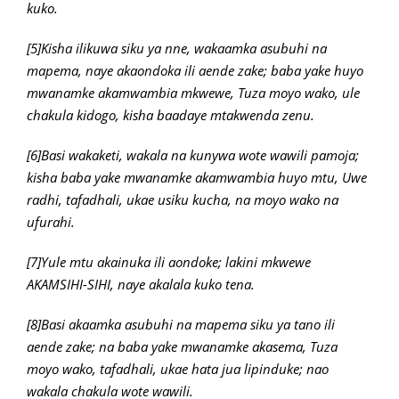
kuko.
[5]Kisha ilikuwa siku ya nne, wakaamka asubuhi na
mapema, naye akaondoka ili aende zake; baba yake huyo
mwanamke akamwambia mkwewe, Tuza moyo wako, ule
chakula kidogo, kisha baadaye mtakwenda zenu.
[6]Basi wakaketi, wakala na kunywa wote wawili pamoja;
kisha baba yake mwanamke akamwambia huyo mtu, Uwe
radhi, tafadhali, ukae usiku kucha, na moyo wako na
ufurahi.
[7]Yule mtu akainuka ili aondoke; lakini mkwewe
AKAMSIHI-SIHI, naye akalala kuko tena.
[8]Basi akaamka asubuhi na mapema siku ya tano ili
aende zake; na baba yake mwanamke akasema, Tuza
moyo wako, tafadhali, ukae hata jua lipinduke; nao
wakala chakula wote wawili.