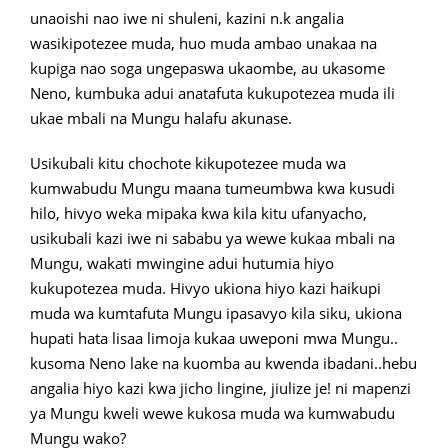
unaoishi nao iwe ni shuleni, kazini n.k angalia
wasikipotezee muda, huo muda ambao unakaa na
kupiga nao soga ungepaswa ukaombe, au ukasome
Neno, kumbuka adui anatafuta kukupotezea muda ili
ukae mbali na Mungu halafu akunase.
Usikubali kitu chochote kikupotezee muda wa
kumwabudu Mungu maana tumeumbwa kwa kusudi
hilo, hivyo weka mipaka kwa kila kitu ufanyacho,
usikubali kazi iwe ni sababu ya wewe kukaa mbali na
Mungu, wakati mwingine adui hutumia hiyo
kukupotezea muda. Hivyo ukiona hiyo kazi haikupi
muda wa kumtafuta Mungu ipasavyo kila siku, ukiona
hupati hata lisaa limoja kukaa uweponi mwa Mungu..
kusoma Neno lake na kuomba au kwenda ibadani..hebu
angalia hiyo kazi kwa jicho lingine, jiulize je! ni mapenzi
ya Mungu kweli wewe kukosa muda wa kumwabudu
Mungu wako?