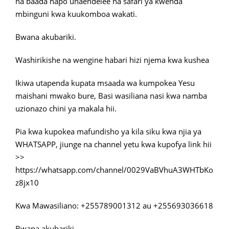
na baada hapo unaendelee na safari ya kwenda
mbinguni kwa kuukomboa wakati.
Bwana akubariki.
Washirikishe na wengine habari hizi njema kwa kushea
Ikiwa utapenda kupata msaada wa kumpokea Yesu
maishani mwako bure, Basi wasiliana nasi kwa namba
uzionazo chini ya makala hii.
Pia kwa kupokea mafundisho ya kila siku kwa njia ya
WHATSAPP, jiunge na channel yetu kwa kupofya link hii
>>
https://whatsapp.com/channel/0029VaBVhuA3WHTbKo
z8jx10
Kwa Mawasiliano: +255789001312 au +255693036618
Bwana akubariki.