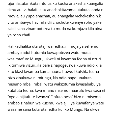
ujumla..utamkuta mtu usiku kucha anakesha kuangalia
simu au tv, halafu kitu anachokitazama utakuta labda ni
movie, au yupo anachati, au anangalia vichekesho n.k
vitu ambavyo havimfaidii chochote kwenye roho yake
zaidi sana vinampotezea tu muda na kumjaza kila aina
ya roho chafu.
Halikadhalika utafutaji wa fedha..ni moja ya sehemu
ambayo adui hutumia kuwapotezea watu muda
wasimtafute Mungu, ukweli ni kwamba fedha ni nzuri
ikitumiwa vizuri..ila pale zinapogeuzwa kuwa ndio kila
kitu kiasi kwamba kama hauna huwezi kuishi.. fedha
hizo zinakuwa ni miungu, Na ndio hapo unakuta
misemo mbali mbali watu wakizitumia kwasababu ya
kutafuta fedha, kwa mfano msemo maarufu kwa sasa ni
”ngoja nijitafute kwanza” “tafuta pesa” hizo ni misemo
ambao zinabuniwa kuzimu kwa ajili ya kuwafanya watu
wazame sana kutafuta fedha kuliko Mungu. Na ukweli