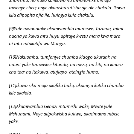
Shunemu; na huko kulikuwa na mwanamke mmoja
mwenye cheo; naye akamshurutisha aje ale chakula. Ikawa
kila alipopita njia ile, huingia kula chakula.
[9]Yule mwanamke akamwambia mumewe, Tazama, mimi
naona ya kuwa mtu huyu apitaye kwetu mara kwa mara
ni mtu mtakatifu wa Mungu.
[10]Nakuomba, tumfanyie chumba kidogo ukutani; na
ndani yake tumwekee kitanda, na meza, na kiti, na kinara
cha taa; na itakuwa, atujiapo, ataingia humo.
[11]Ikawa siku moja akafika huko, akaingia katika chumba
kile akalala.
[12]Akamwambia Gehazi mtumishi wake, Mwite yule
Mshunami. Naye alipokwisha kuitwa, akasimama mbele
yake.