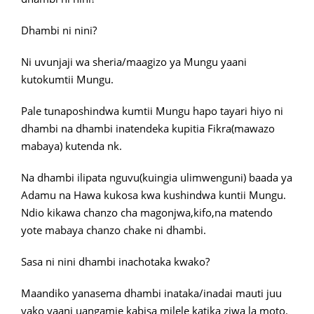
Dhambi ni nini?
Ni uvunjaji wa sheria/maagizo ya Mungu yaani
kutokumtii Mungu.
Pale tunaposhindwa kumtii Mungu hapo tayari hiyo ni
dhambi na dhambi inatendeka kupitia Fikra(mawazo
mabaya) kutenda nk.
Na dhambi ilipata nguvu(kuingia ulimwenguni) baada ya
Adamu na Hawa kukosa kwa kushindwa kuntii Mungu.
Ndio kikawa chanzo cha magonjwa,kifo,na matendo
yote mabaya chanzo chake ni dhambi.
Sasa ni nini dhambi inachotaka kwako?
Maandiko yanasema dhambi inataka/inadai mauti juu
yako yaani uangamie kabisa milele katika ziwa la moto.