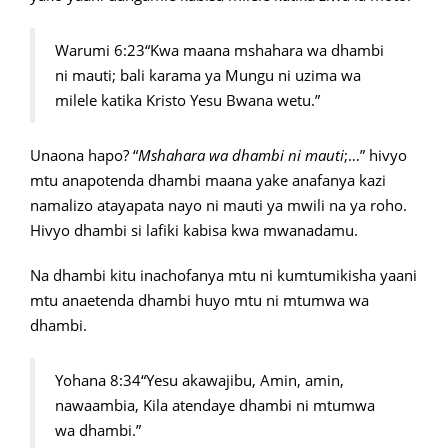
Warumi 6:23“Kwa maana mshahara wa dhambi
ni mauti; bali karama ya Mungu ni uzima wa
milele katika Kristo Yesu Bwana wetu.”
Unaona hapo? “
Mshahara wa dhambi ni mauti
;…” hivyo
mtu anapotenda dhambi maana yake anafanya kazi
namalizo atayapata nayo ni mauti ya mwili na ya roho.
Hivyo dhambi si lafiki kabisa kwa mwanadamu.
Na dhambi kitu inachofanya mtu ni kumtumikisha yaani
mtu anaetenda dhambi huyo mtu ni mtumwa wa
dhambi.
Yohana 8:34“Yesu akawajibu, Amin, amin,
nawaambia, Kila atendaye dhambi ni mtumwa
wa dhambi.”