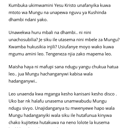
Kumbuka ukimwamini Yesu Kristo unafanyika kuwa
mtoto wa Mungu na unapewa nguvu ya Kushinda
dhambi ndani yako.
Unawekwa huru mbali na dhambi.. ni nini
unachosubilia? Je siku ile utasema nini mbele za Mungu?
Kwamba hukusikia injili? Usiufanye moyo wako kuwa
mgumu amini leo. Tengeneza njia zako mapema leo.
Maisha haya ni mafupi sana ndugu yangu chukua hatua
leo.. jua Mungu hachanganywi kabisa wala
hadanganywi..
Leo unaenda kwa mganga kesho kanisani kesho disco .
Uko bar nk halafu unasema unamwabudu Mungu
ndugu sivyo. Unajidanganya tu mwenyewe hapo wala
Mungu hadanganyiki wala siku ile hutafunua kinywa
chako kujitetea hutakuwa na neno lolote la kusema