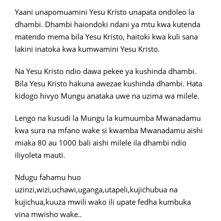
Yaani unapomuamini Yesu Kristo unapata ondoleo la
dhambi. Dhambi haiondoki ndani ya mtu kwa kutenda
matendo mema bila Yesu Kristo, haitoki kwa kuli sana
lakini inatoka kwa kumwamini Yesu Kristo.
Na Yesu Kristo ndio dawa pekee ya kushinda dhambi.
Bila Yesu Kristo hakuna awezae kushinda dhambi. Hata
kidogo hivyo Mungu anataka uwe na uzima wa milele.
Lengo na kusudi la Mungu la kumuumba Mwanadamu
kwa sura na mfano wake si kwamba Mwanadamu aishi
miaka 80 au 1000 bali aishi milele ila dhambi ndio
iliyoleta mauti.
Ndugu fahamu huo
uzinzi,wizi,uchawi,uganga,utapeli,kujichubua na
kujichua,kuuza mwili wako ili upate fedha kumbuka
vina mwisho wake..