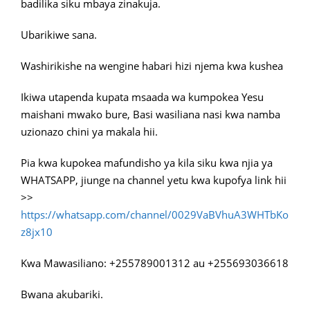
badilika siku mbaya zinakuja.
Ubarikiwe sana.
Washirikishe na wengine habari hizi njema kwa kushea
Ikiwa utapenda kupata msaada wa kumpokea Yesu
maishani mwako bure, Basi wasiliana nasi kwa namba
uzionazo chini ya makala hii.
Pia kwa kupokea mafundisho ya kila siku kwa njia ya
WHATSAPP, jiunge na channel yetu kwa kupofya link hii
>>
https://whatsapp.com/channel/0029VaBVhuA3WHTbKo
z8jx10
Kwa Mawasiliano: +255789001312 au +255693036618
Bwana akubariki.