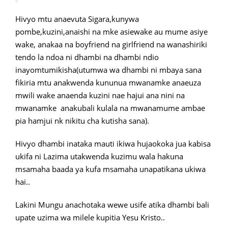
Hivyo mtu anaevuta Sigara,kunywa
pombe,kuzini,anaishi na mke asiewake au mume asiye
wake, anakaa na boyfriend na girlfriend na wanashiriki
tendo la ndoa ni dhambi na dhambi ndio
inayomtumikisha(utumwa wa dhambi ni mbaya sana
fikiria mtu anakwenda kununua mwanamke anaeuza
mwili wake anaenda kuzini nae hajui ana nini na
mwanamke anakubali kulala na mwanamume ambae
pia hamjui nk nikitu cha kutisha sana).
Hivyo dhambi inataka mauti ikiwa hujaokoka jua kabisa
ukifa ni Lazima utakwenda kuzimu wala hakuna
msamaha baada ya kufa msamaha unapatikana ukiwa
hai..
Lakini Mungu anachotaka wewe usife atika dhambi bali
upate uzima wa milele kupitia Yesu Kristo..