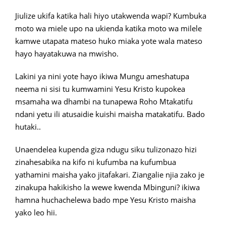
Jiulize ukifa katika hali hiyo utakwenda wapi? Kumbuka
moto wa miele upo na ukienda katika moto wa milele
kamwe utapata mateso huko miaka yote wala mateso
hayo hayatakuwa na mwisho.
Lakini ya nini yote hayo ikiwa Mungu ameshatupa
neema ni sisi tu kumwamini Yesu Kristo kupokea
msamaha wa dhambi na tunapewa Roho Mtakatifu
ndani yetu ili atusaidie kuishi maisha matakatifu. Bado
hutaki..
Unaendelea kupenda giza ndugu siku tulizonazo hizi
zinahesabika na kifo ni kufumba na kufumbua
yathamini maisha yako jitafakari. Ziangalie njia zako je
zinakupa hakikisho la wewe kwenda Mbinguni? ikiwa
hamna huchachelewa bado mpe Yesu Kristo maisha
yako leo hii.