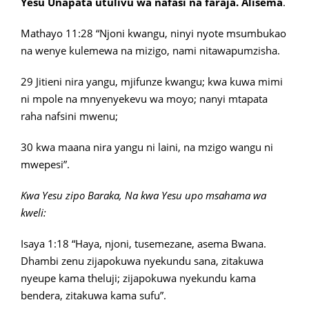
Yesu Unapata utulivu wa nafasi na faraja. Alisema
.
Mathayo 11:28 “Njoni kwangu, ninyi nyote msumbukao
na wenye kulemewa na mizigo, nami nitawapumzisha.
29 Jitieni nira yangu, mjifunze kwangu; kwa kuwa mimi
ni mpole na mnyenyekevu wa moyo; nanyi mtapata
raha nafsini mwenu;
30 kwa maana nira yangu ni laini, na mzigo wangu ni
mwepesi”.
Kwa Yesu zipo Baraka, Na kwa Yesu upo msahama wa
kweli:
Isaya 1:18 “Haya, njoni, tusemezane, asema Bwana.
Dhambi zenu zijapokuwa nyekundu sana, zitakuwa
nyeupe kama theluji; zijapokuwa nyekundu kama
bendera, zitakuwa kama sufu”.