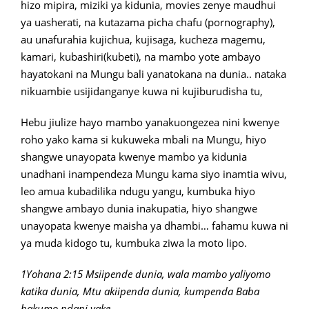
hizo mipira, miziki ya kidunia, movies zenye maudhui
ya uasherati, na kutazama picha chafu (pornography),
au unafurahia kujichua, kujisaga, kucheza magemu,
kamari, kubashiri(kubeti), na mambo yote ambayo
hayatokani na Mungu bali yanatokana na dunia.. nataka
nikuambie usijidanganye kuwa ni kujiburudisha tu,
Hebu jiulize hayo mambo yanakuongezea nini kwenye
roho yako kama si kukuweka mbali na Mungu, hiyo
shangwe unayopata kwenye mambo ya kidunia
unadhani inampendeza Mungu kama siyo inamtia wivu,
leo amua kubadilika ndugu yangu, kumbuka hiyo
shangwe ambayo dunia inakupatia, hiyo shangwe
unayopata kwenye maisha ya dhambi… fahamu kuwa ni
ya muda kidogo tu, kumbuka ziwa la moto lipo.
1Yohana 2:15 Msiipende dunia, wala mambo yaliyomo
katika dunia, Mtu akiipenda dunia, kumpenda Baba
hakumo ndani yake.