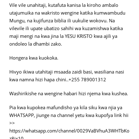
Vile vile unahitaji, kutafuta kanisa la kiroho ambalo
utajumuika na wakristo wengine katika kumwambudu
Mungu, na kujifunza biblia ili uukulie wokovu. Na
vilevile ili upate ubatizo sahihi wa kuzamishwa katika
maji mengi na kwa jina la YESU KRISTO kwa ajili ya
ondoleo la dhambi zako.
Hongera kwa kuokoka.
Hivyo ikiwa utahitaji msaada zaidi basi, wasiliana nasi
kwa namna hizi hapa chini..+255 789001312
Washirikishe na wengine habari hizi njema kwa kushea.
Pia kwa kupokea mafundisho ya kila siku kwa njia ya
WHATSAPP, jiunge na channel yetu kwa kupofya link hii
>>
https://whatsapp.com/channel/0029VaBVhuA3WHTbKo
z8jx10