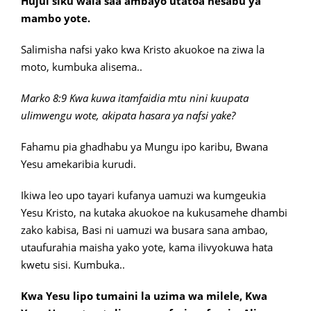
Hujui siku wala saa ambayo utatoa hesabu ya
mambo yote.
Salimisha nafsi yako kwa Kristo akuokoe na ziwa la
moto, kumbuka alisema..
Marko 8:9 Kwa kuwa itamfaidia mtu nini kuupata
ulimwengu wote, akipata hasara ya nafsi yake?
Fahamu pia ghadhabu ya Mungu ipo karibu, Bwana
Yesu amekaribia kurudi.
Ikiwa leo upo tayari kufanya uamuzi wa kumgeukia
Yesu Kristo, na kutaka akuokoe na kukusamehe dhambi
zako kabisa, Basi ni uamuzi wa busara sana ambao,
utaufurahia maisha yako yote, kama ilivyokuwa hata
kwetu sisi. Kumbuka..
Kwa Yesu lipo tumaini la uzima wa milele, Kwa