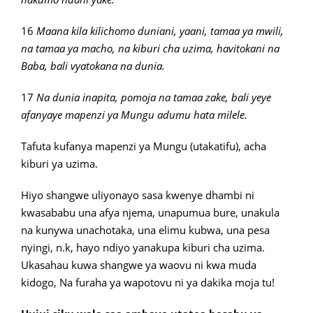
16
Maana kila kilichomo duniani, yaani, tamaa ya mwili,
na tamaa ya macho, na kiburi cha uzima, havitokani na
Baba, bali vyatokana na dunia.
17
Na dunia inapita, pomoja na tamaa zake, bali yeye
afanyaye mapenzi ya Mungu adumu hata milele.
Tafuta kufanya mapenzi ya Mungu (utakatifu), acha
kiburi ya uzima.
Hiyo shangwe uliyonayo sasa kwenye dhambi ni
kwasababu una afya njema, unapumua bure, unakula
na kunywa unachotaka, una elimu kubwa, una pesa
nyingi, n.k, hayo ndiyo yanakupa kiburi cha uzima.
Ukasahau kuwa shangwe ya waovu ni kwa muda
kidogo, Na furaha ya wapotovu ni ya dakika moja tu!