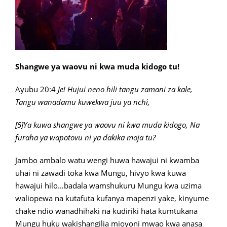
Shangwe ya waovu ni kwa muda kidogo tu!
Ayubu 20:4
Je! Hujui neno hili tangu zamani za kale,
Tangu wanadamu kuwekwa juu ya nchi,
[5]Ya kuwa shangwe ya waovu ni kwa muda kidogo,
Na
furaha ya wapotovu ni ya dakika moja tu?
Jambo ambalo watu wengi huwa hawajui ni kwamba
uhai ni zawadi toka kwa Mungu, hivyo kwa kuwa
hawajui hilo…badala wamshukuru Mungu kwa uzima
waliopewa na kutafuta kufanya mapenzi yake, kinyume
chake ndio wanadhihaki na kudiriki hata kumtukana
Mungu huku wakishangilia mioyoni mwao kwa anasa