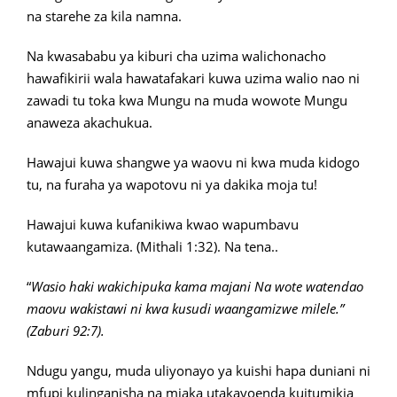
na starehe za kila namna.
Na kwasababu ya kiburi cha uzima walichonacho
hawafikirii wala hawatafakari kuwa uzima walio nao ni
zawadi tu toka kwa Mungu na muda wowote Mungu
anaweza akachukua.
Hawajui kuwa shangwe ya waovu ni kwa muda kidogo
tu, na furaha ya wapotovu ni ya dakika moja tu!
Hawajui kuwa kufanikiwa kwao wapumbavu
kutawaangamiza. (Mithali 1:32). Na tena..
“
Wasio haki wakichipuka kama majani Na wote watendao
maovu wakistawi ni kwa kusudi waangamizwe milele.”
(Zaburi 92:7).
Ndugu yangu, muda uliyonayo ya kuishi hapa duniani ni
mfupi kulinganisha na miaka utakayoenda kuitumikia