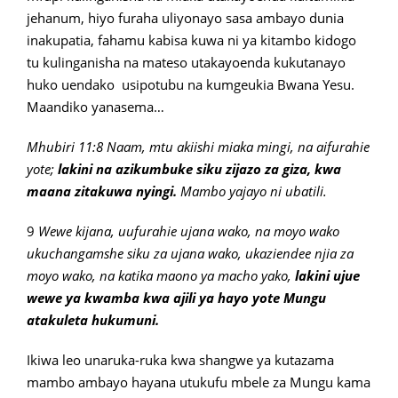
jehanum, hiyo furaha uliyonayo sasa ambayo dunia
inakupatia, fahamu kabisa kuwa ni ya kitambo kidogo
tu kulinganisha na mateso utakayoenda kukutanayo
huko uendako usipotubu na kumgeukia Bwana Yesu.
Maandiko yanasema…
Mhubiri 11:8 Naam, mtu akiishi miaka mingi, na aifurahie
yote;
lakini na azikumbuke siku zijazo za giza, kwa
maana zitakuwa nyingi.
Mambo yajayo ni ubatili.
9
Wewe kijana, uufurahie ujana wako, na moyo wako
ukuchangamshe siku za ujana wako, ukaziendee njia za
moyo wako, na katika maono ya macho yako,
lakini ujue
wewe ya kwamba kwa ajili ya hayo yote Mungu
atakuleta hukumuni.
Ikiwa leo unaruka-ruka kwa shangwe ya kutazama
mambo ambayo hayana utukufu mbele za Mungu kama