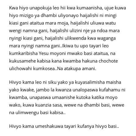
Kwa hiyo unapokuja leo hii kwa kumaanisha, ujue kuwa
hiyo mizigo ya dhambi uliyonayo haijalishi ni mingi
kiasi gani ataitua mara moja, haijalishi uliuwa watu
wengi namna gani, haijalishi ulizini nje ya ndoa mara
nyingi kiasi gani, haijalishi ulikwenda kwa waganga
mara nyingi namna gani..Ikiwa tu upo tayari leo
kumkaribisha Yesu moyoni mwako basi ataitua, na
kukusamehe kabisa kana kwamba hakuna chochote
ulichowahi kumkosea..Na atakupa amani.
Hivyo kama leo ni siku yako ya kuyasalimisha maisha
yako kwake, jambo la kwanza unalopaswa kufahamu ni
kwamba, unapaswa umaanishe kutoka katika moyo
wako, kuwa kuanzia sasa, wewe na dhambi basi, wewe
na ulimwengu basi kabisa..
Hivyo kama umeshakuwa tayari kufanya hivyo basi..