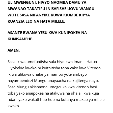
ULIMWENGUNI. HIVYO NAOMBA DAMU YA
MWANAO TAKATIFU INISAFISHE UOVU WANGU
WOTE SASA NIFANYIKE KUWA KIUMBE KIPYA
KUANZIA LEO NA HATA MILELE.
ASANTE BWANA YESU KWA KUNIPOKEA NA
KUNISAMEHE.
AMEN.
Sasa ikiwa umefuatisha sala hiyo kwa Imani ..Hatua
iliyobakia kwako ni kuithitisha toba yako kwa Vitendo
ikiwa ulikuwa unafanya mambo yote ambayo
hayampendezi Mungu unayaacha na kujitenga nayo,
Sasa Mungu akishaona umegeuka kwa vitendo basi
toba yako anaipokea na atakuwa na uhalali kwa kuja
ndani yako wakati huo huo na kufanya makao ya milele
kwako.